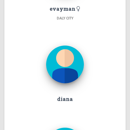
evayman
DALY CITY
diana