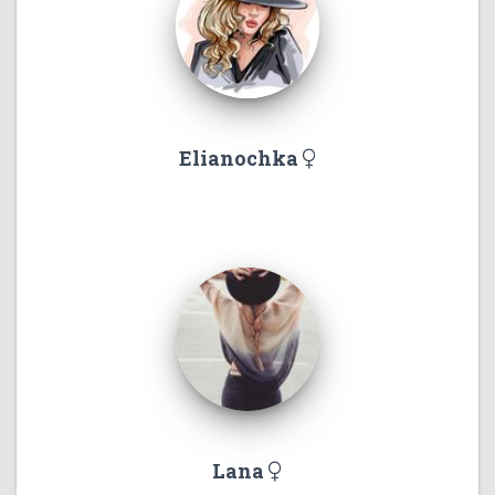
Elianochka
Lana