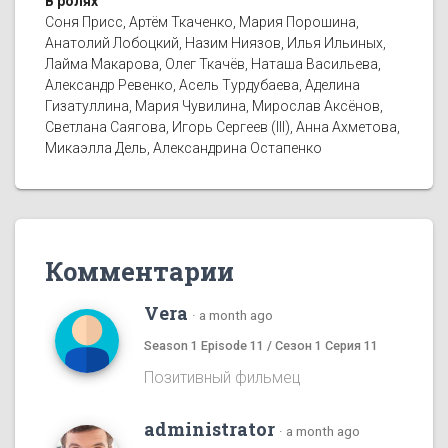
В ролях
Соня Присс, Артём Ткаченко, Мария Порошина,
Анатолий Лобоцкий, Назим Ниязов, Илья Ильиных,
Лайма Макарова, Олег Ткачёв, Наташа Васильева,
Александр Ревенко, Асель Турдубаева, Аделина
Гизатуллина, Мария Чувилина, Мирослав Аксёнов,
Светлана Саягова, Игорь Сергеев (III), Анна Ахметова,
Микаэлла Дель, Александрина Остапенко
Комментарии
Vera
·
a month ago
Season 1 Episode 11 / Сезон 1 Серия 11
Позитивный фильмец
administrator
·
a month ago