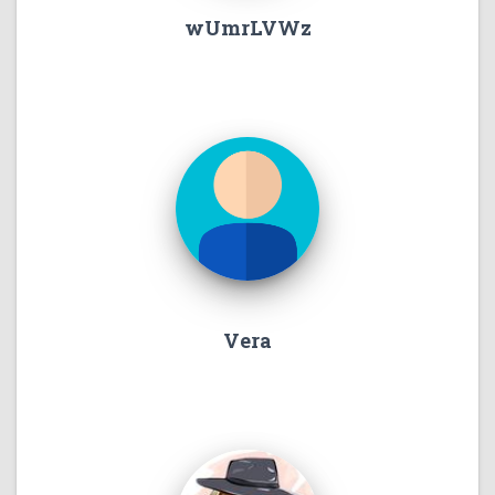
wUmrLVWz
Vera