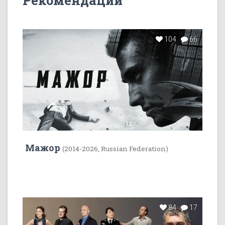
Рекомендации
104
66
Мажор
(2014-2026, Russian Federation)
84
17