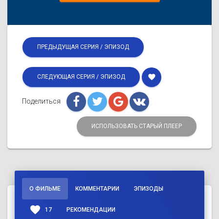
ПРЕДЫДУЩАЯ СЕРИЯ / ЭПИЗОД
favorite
СЛЕДУЮЩАЯ СЕРИЯ / ЭПИЗОД
Поделиться
ИСПОЛЬЗОВАТЬ СТАРЫЙ ПЛЕЕР
О ФИЛЬМЕ
КОММЕНТАРИИ
ЭПИЗОДЫ
favorite
17
РЕКОМЕНДАЦИИ