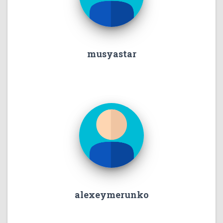
musyastar
alexeymerunko