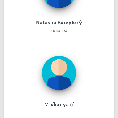
Natasha Boreyko
LA HABRA
Mishanya