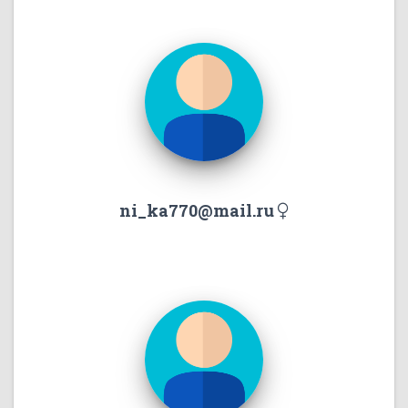
ni_ka770@mail.ru