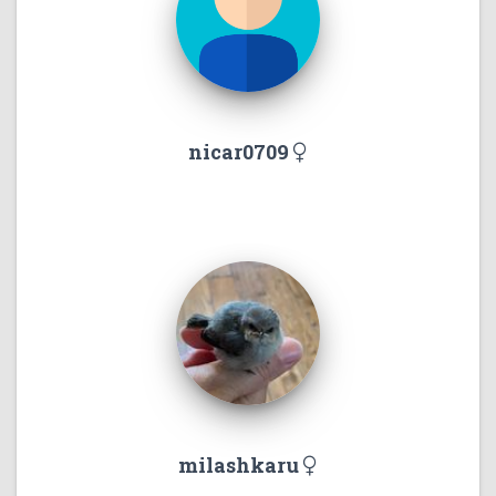
nicar0709
milashkaru