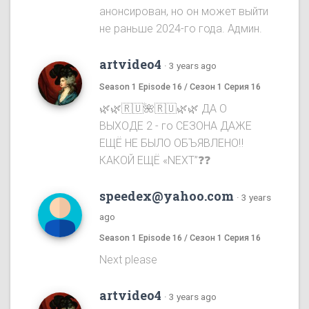
анонсирован, но он может выйти
не раньше 2024-го года. Админ.
artvideo4
·
3 years ago
Season 1 Episode 16 / Сезон 1 Серия 16
🌿🌿🇷🇺🌺🇷🇺🌿🌿 ДА О
ВЫХОДЕ 2 - го СЕЗОНА ДАЖЕ
ЕЩЁ НЕ БЫЛО ОБЪЯВЛЕНО‼️
КАКОЙ ЕЩЁ «NEXT”❓❓
speedex@yahoo.com
·
3 years
ago
Season 1 Episode 16 / Сезон 1 Серия 16
Next please
artvideo4
·
3 years ago