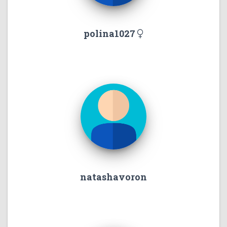
polina1027
natashavoron