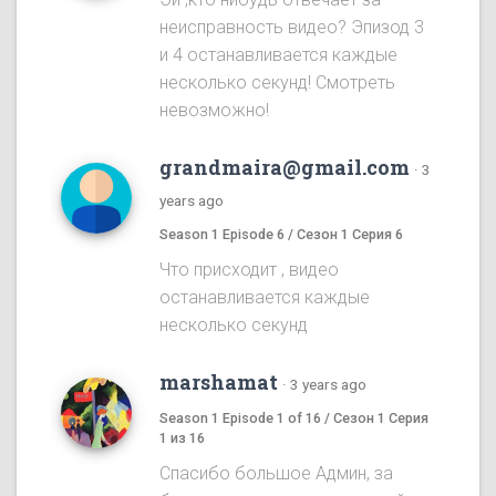
неисправность видео? Эпизод 3
и 4 останавливается каждые
несколько секунд! Смотреть
невозможно!
grandmaira@gmail.com
·
3
years ago
Season 1 Episode 6 / Сезон 1 Серия 6
Что присходит , видео
останавливается каждые
несколько секунд
marshamat
·
3 years ago
Season 1 Episode 1 of 16 / Сезон 1 Серия
1 из 16
Спасибо большое Админ, за