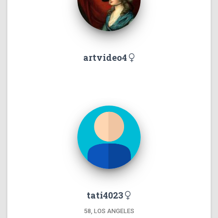
artvideo4
tati4023
58, LOS ANGELES