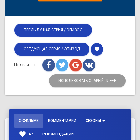
ПРЕДЫДУЩАЯ СЕРИЯ / ЭПИЗОД
favorite
СЛЕДУЮЩАЯ СЕРИЯ / ЭПИЗОД
Поделиться
ИСПОЛЬЗОВАТЬ СТАРЫЙ ПЛЕЕР
О ФИЛЬМЕ
КОММЕНТАРИИ
СЕЗОНЫ
favorite
47
РЕКОМЕНДАЦИИ