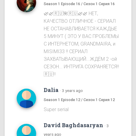
Season 1 Episode 16 / Сезон 1 Серия 16
🌿🌿🇷🇺🌺🇷🇺🌿🌿 НЕТ,
КАЧЕСТВО ОТЛИЧНОЕ - СЕРИАЛ
НЕ ОСТАНАВЛИВАЕТСЯ КАЖДЫЕ
5 МИНУТ ( ЭТО У ВАС ПРОБЛЕМЫ
С ИНТЕРНЕТОМ, GRANDMAIRA, и
MISIMI33 ‼️ СЕРИАЛ
ЗАХВАТЫВАЮЩИЙ...ЖДЁМ 2 -ой
СЕЗОН... ИНТРИГА СОХРАНЯЕТСЯ‼️
🇷🇺‼️
Dalia
·
3 years ago
Season 1 Episode 12 / Сезон 1 Серия 12
Super serial
David Baghdasaryan
·
3
years ago