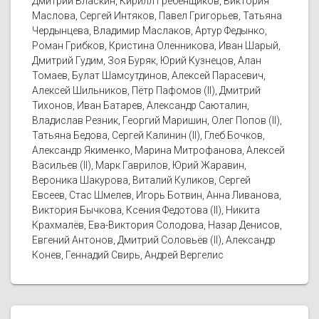
Дмитрий Власкин, Кирилл Гребенщиков, Виктория
Маслова, Сергей Интяков, Павел Григорьев, Татьяна
Чердынцева, Владимир Маслаков, Артур Федынко,
Роман Грибков, Кристина Оленникова, Иван Шарый,
Дмитрий Гудим, Зоя Буряк, Юрий Кузнецов, Алан
Томаев, Булат Шамсутдинов, Алексей Парасевич,
Алексей Шильников, Пётр Пафомов (II), Дмитрий
Тихонов, Иван Батарев, Александр Саюталин,
Владислав Резник, Георгий Маришин, Олег Попов (II),
Татьяна Бедова, Сергей Калинин (II), Глеб Бочков,
Александр Якименко, Марина Митрофанова, Алексей
Васильев (II), Марк Гаврилов, Юрий Жаравин,
Вероника Шакурова, Виталий Куликов, Сергей
Евсеев, Стас Шмелев, Игорь Ботвин, Анна Ливанова,
Виктория Бычкова, Ксения Федотова (II), Никита
Крахмалёв, Ева-Виктория Солодова, Назар Денисов,
Евгений Антонов, Дмитрий Соловьёв (II), Александр
Конев, Геннадий Свирь, Андрей Вергелис