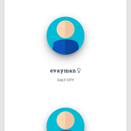
evayman
DALY CITY