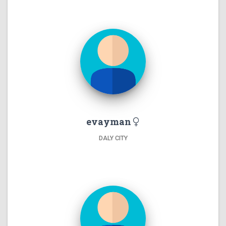
evayman
DALY CITY