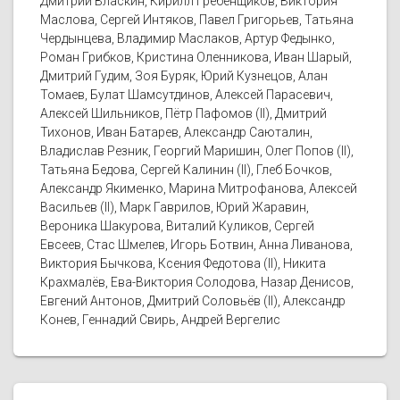
Дмитрий Власкин, Кирилл Гребенщиков, Виктория
Маслова, Сергей Интяков, Павел Григорьев, Татьяна
Чердынцева, Владимир Маслаков, Артур Федынко,
Роман Грибков, Кристина Оленникова, Иван Шарый,
Дмитрий Гудим, Зоя Буряк, Юрий Кузнецов, Алан
Томаев, Булат Шамсутдинов, Алексей Парасевич,
Алексей Шильников, Пётр Пафомов (II), Дмитрий
Тихонов, Иван Батарев, Александр Саюталин,
Владислав Резник, Георгий Маришин, Олег Попов (II),
Татьяна Бедова, Сергей Калинин (II), Глеб Бочков,
Александр Якименко, Марина Митрофанова, Алексей
Васильев (II), Марк Гаврилов, Юрий Жаравин,
Вероника Шакурова, Виталий Куликов, Сергей
Евсеев, Стас Шмелев, Игорь Ботвин, Анна Ливанова,
Виктория Бычкова, Ксения Федотова (II), Никита
Крахмалёв, Ева-Виктория Солодова, Назар Денисов,
Евгений Антонов, Дмитрий Соловьёв (II), Александр
Конев, Геннадий Свирь, Андрей Вергелис