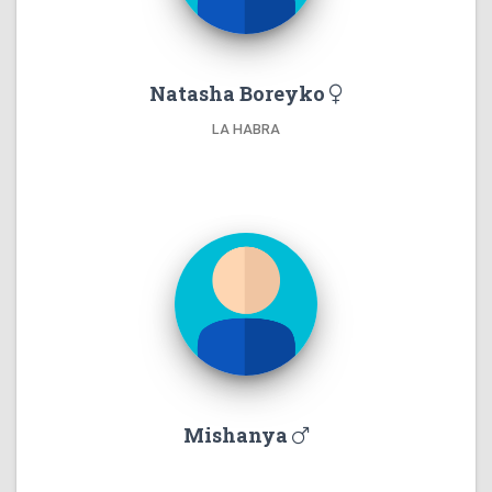
Natasha Boreyko
LA HABRA
Mishanya