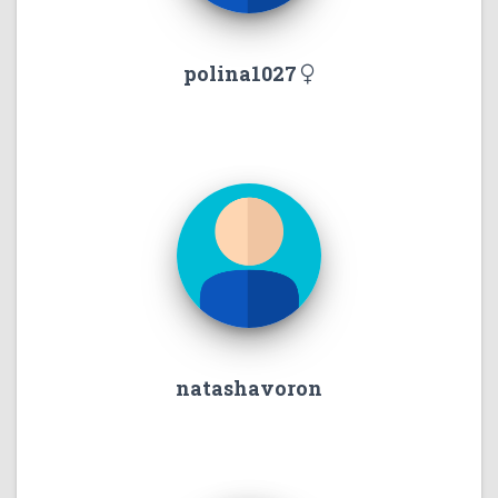
polina1027
natashavoron