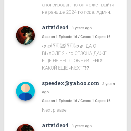
анонсирован, но он может выйти
не раньше 2024-го года. Админ.
artvideo4
·
3 years ago
Season 1 Episode 16 / Сезон 1 Серия 16
🌿🌿🇷🇺🌺🇷🇺🌿🌿 ДА О
ВЫХОДЕ 2 - го СЕЗОНА ДАЖЕ
ЕЩЁ НЕ БЫЛО ОБЪЯВЛЕНО‼️
КАКОЙ ЕЩЁ «NEXT”❓❓
speedex@yahoo.com
·
3 years
ago
Season 1 Episode 16 / Сезон 1 Серия 16
Next please
artvideo4
·
3 years ago