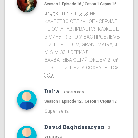
Season 1 Episode 16 / Сезон 1 Серия 16
🌿🌿🇷🇺🌺🇷🇺🌿🌿 НЕТ,
КАЧЕСТВО ОТЛИЧНОЕ - СЕРИАЛ
НЕ ОСТАНАВЛИВАЕТСЯ КАЖДЫЕ
5 МИНУТ ( ЭТО У ВАС ПРОБЛЕМЫ
С ИНТЕРНЕТОМ, GRANDMAIRA, и
MISIMI33 ‼️ СЕРИАЛ
ЗАХВАТЫВАЮЩИЙ...ЖДЁМ 2 -ой
СЕЗОН... ИНТРИГА СОХРАНЯЕТСЯ‼️
🇷🇺‼️
Dalia
·
3 years ago
Season 1 Episode 12 / Сезон 1 Серия 12
Super serial
David Baghdasaryan
·
3
years ago