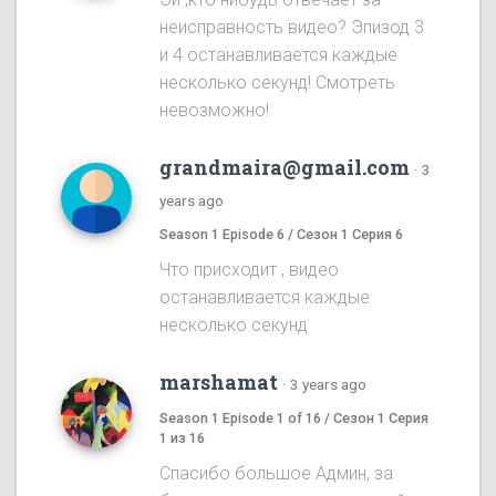
неисправность видео? Эпизод 3
и 4 останавливается каждые
несколько секунд! Смотреть
невозможно!
grandmaira@gmail.com
·
3
years ago
Season 1 Episode 6 / Сезон 1 Серия 6
Что присходит , видео
останавливается каждые
несколько секунд
marshamat
·
3 years ago
Season 1 Episode 1 of 16 / Сезон 1 Серия
1 из 16
Спасибо большое Админ, за