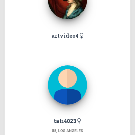
artvideo4
tati4023
58, LOS ANGELES