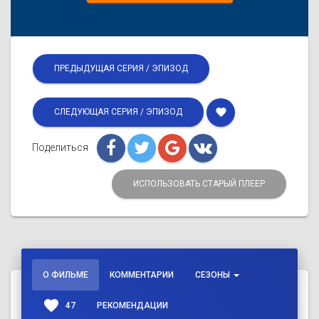
ПРЕДЫДУЩАЯ СЕРИЯ / ЭПИЗОД
favorite
СЛЕДУЮЩАЯ СЕРИЯ / ЭПИЗОД
Поделиться
ИСПОЛЬЗОВАТЬ СТАРЫЙ ПЛЕЕР
О ФИЛЬМЕ
КОММЕНТАРИИ
СЕЗОНЫ
favorite
47
РЕКОМЕНДАЦИИ