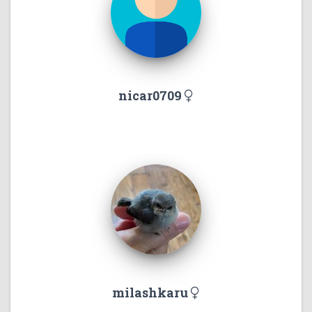
nicar0709
milashkaru