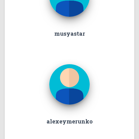
musyastar
alexeymerunko