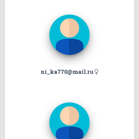
ni_ka770@mail.ru