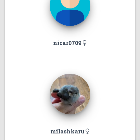
nicar0709
milashkaru