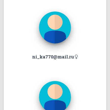
ni_ka770@mail.ru