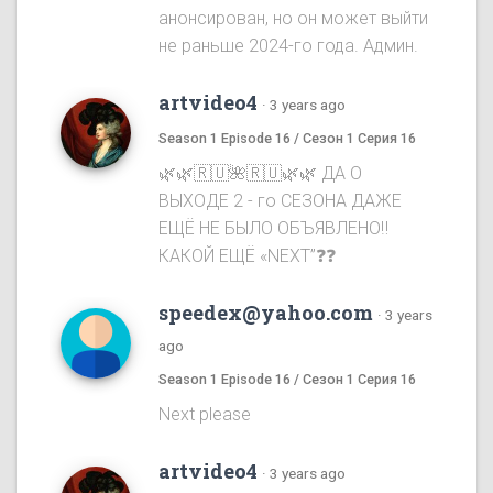
анонсирован, но он может выйти
не раньше 2024-го года. Админ.
artvideo4
·
3 years ago
Season 1 Episode 16 / Сезон 1 Серия 16
🌿🌿🇷🇺🌺🇷🇺🌿🌿 ДА О
ВЫХОДЕ 2 - го СЕЗОНА ДАЖЕ
ЕЩЁ НЕ БЫЛО ОБЪЯВЛЕНО‼️
КАКОЙ ЕЩЁ «NEXT”❓❓
speedex@yahoo.com
·
3 years
ago
Season 1 Episode 16 / Сезон 1 Серия 16
Next please
artvideo4
·
3 years ago