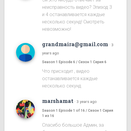
неисправность видео? Эпизод 3
и 4 останавливается каждые
несколько секунд! Смотреть
невозможно!
grandmaira@gmail.com
·
3
years ago
Season 1 Episode 6 / Сезон 1 Серия 6
Что присходит , видео
останавливается каждые
несколько секунд
marshamat
·
3 years ago
Season 1 Episode 1 of 16 / Сезон 1 Серия
1 из 16
Спасибо большое Админ, за