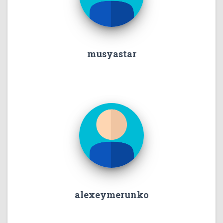
musyastar
alexeymerunko