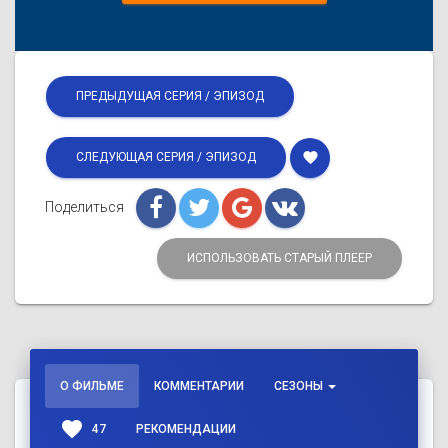
ПРЕДЫДУЩАЯ СЕРИЯ / ЭПИЗОД
favorite
СЛЕДУЮЩАЯ СЕРИЯ / ЭПИЗОД
Поделиться
ИСПОЛЬЗОВАТЬ СТАРЫЙ ПЛЕЕР
О ФИЛЬМЕ
КОММЕНТАРИИ
СЕЗОНЫ
favorite
47
РЕКОМЕНДАЦИИ