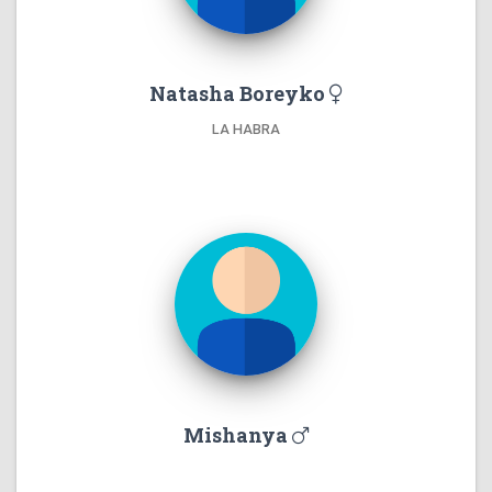
Natasha Boreyko
LA HABRA
Mishanya