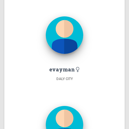
evayman
DALY CITY