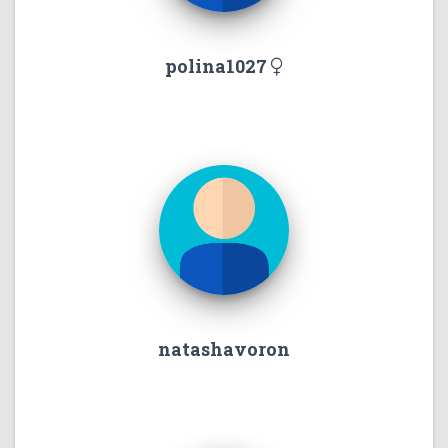
polina1027
natashavoron