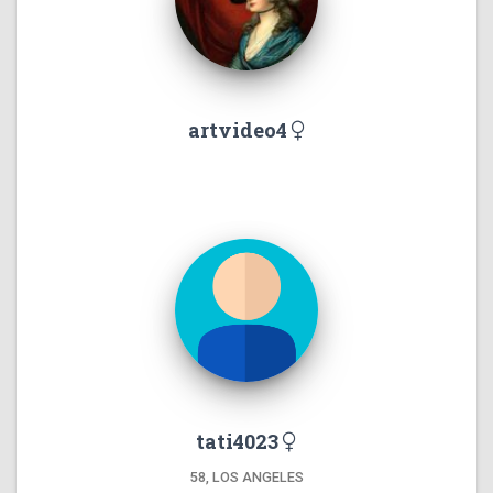
artvideo4
tati4023
58, LOS ANGELES