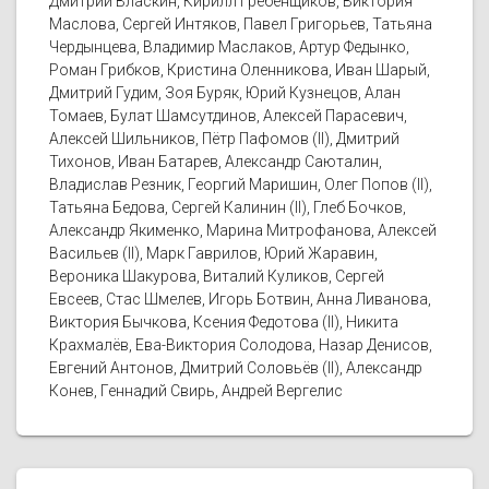
Дмитрий Власкин, Кирилл Гребенщиков, Виктория
Маслова, Сергей Интяков, Павел Григорьев, Татьяна
Чердынцева, Владимир Маслаков, Артур Федынко,
Роман Грибков, Кристина Оленникова, Иван Шарый,
Дмитрий Гудим, Зоя Буряк, Юрий Кузнецов, Алан
Томаев, Булат Шамсутдинов, Алексей Парасевич,
Алексей Шильников, Пётр Пафомов (II), Дмитрий
Тихонов, Иван Батарев, Александр Саюталин,
Владислав Резник, Георгий Маришин, Олег Попов (II),
Татьяна Бедова, Сергей Калинин (II), Глеб Бочков,
Александр Якименко, Марина Митрофанова, Алексей
Васильев (II), Марк Гаврилов, Юрий Жаравин,
Вероника Шакурова, Виталий Куликов, Сергей
Евсеев, Стас Шмелев, Игорь Ботвин, Анна Ливанова,
Виктория Бычкова, Ксения Федотова (II), Никита
Крахмалёв, Ева-Виктория Солодова, Назар Денисов,
Евгений Антонов, Дмитрий Соловьёв (II), Александр
Конев, Геннадий Свирь, Андрей Вергелис