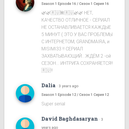
Season 1 Episode 16 / Сезон 1 Серия 16
🌿🌿🇷🇺🌺🇷🇺🌿🌿 НЕТ,
КАЧЕСТВО ОТЛИЧНОЕ - СЕРИАЛ
НЕ ОСТАНАВЛИВАЕТСЯ КАЖДЫЕ
5 МИНУТ ( ЭТО У ВАС ПРОБЛЕМЫ
С ИНТЕРНЕТОМ, GRANDMAIRA, и
MISIMI33 ‼️ СЕРИАЛ
ЗАХВАТЫВАЮЩИЙ...ЖДЁМ 2 -ой
СЕЗОН... ИНТРИГА СОХРАНЯЕТСЯ‼️
🇷🇺‼️
Dalia
·
3 years ago
Season 1 Episode 12 / Сезон 1 Серия 12
Super serial
David Baghdasaryan
·
3
years ago