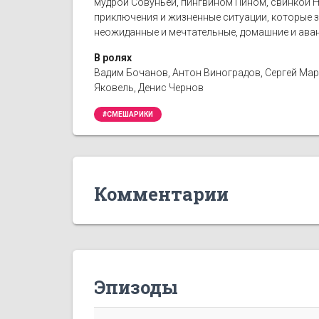
мудрой Совуньей, пингвином Пином, свинкой Н
приключения и жизненные ситуации, которые з
неожиданные и мечтательные, домашние и ава
В ролях
Вадим Бочанов, Антон Виноградов, Сергей Мар
Яковель, Денис Чернов
#СМЕШАРИКИ
Комментарии
Эпизоды