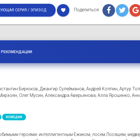
Поделиться
favorite
УЮЩАЯ СЕРИЯ / ЭПИЗОД
РЕКОМЕНДАЦИИ
стантин Бирюков, Джангир Сулейманов, Андрей Колпин, Артур Толс
ирзоян, Олег Мусин, Александра Аверьянова, Алла Ярошенко, Анн
КОМЕДИИ
любимыми героями: интеллигентным Ежиком, лосем Лосяшем, медве