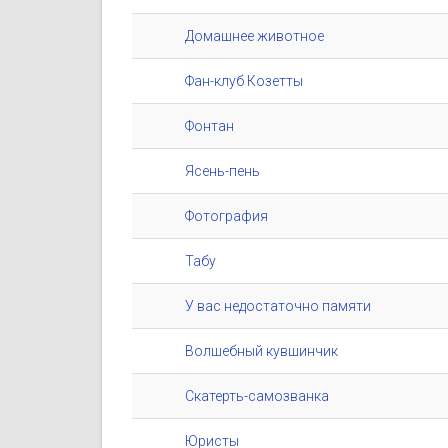
Домашнее животное
Фан-клуб Козетты
Фонтан
Ясень-пень
Фотография
Табу
У вас недостаточно памяти
Волшебный кувшинчик
Скатерть-самозванка
Юристы