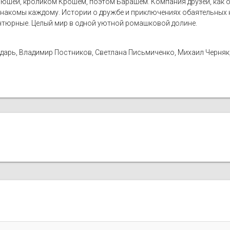
юшей, кроликом Крошем, поэтом Барашем. Компания друзей, как о
накомы каждому. Истории о дружбе и приключениях обаятельных к
нтюрные. Целый мир в одной уютной ромашковой долине.
дарь, Владимир Постников, Светлана Письмиченко, Михаил Черняк