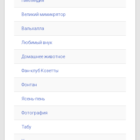
Пинляндия
Великий мимикрятор
Вальхалла
Любимый внук
Домашнее животное
Фан-клуб Козетты
Фонтан
Ясень-пень
Фотография
Табу