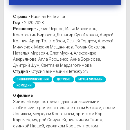
Страна -
Russian Federation
Год -
2020-2023
Режиссер -
Денис Чернов, Илья Максимов,
Константин Бирюков, Джангир Сулейманов, Андрей
Колпин, Артур Толстобров, Сергей Гордеев, Алексей
Минченок, Михаил Мещанинов, Роман Соколов,
Наталья Мирзоян, Олег Мусин, Александра
Аверьянова, Алла Ярошенко, Анна Борисова,
Дмитрий Шум, Светлана Мардаголимова
Студия -
Студия анимации «Петербург»
ЭКШН/ПРИКЛЮЧЕНИЯ
ДЕТСКИЕ
МУЛЬТФИЛЬМЫ
КОМЕДИИ
О фильме
Зрителей ждет встреча с давно знакомыми и
любимыми героями: интеллигентным Ежиком, лосем
Лосяшем, медведем Копатычем, артистом Кар-
Карычем, мудрой Совуньей, пингвином Пином,
свинкой Нюшей, кроликом Крошем, поэтом