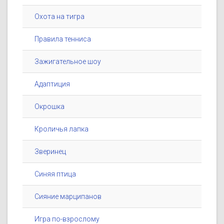
Охота на тигра
Правила тенниса
Зажигательное шоу
Адаптиция
Окрошка
Кроличья лапка
Зверинец
Синяя птица
Сияние марципанов
Игра по-взрослому