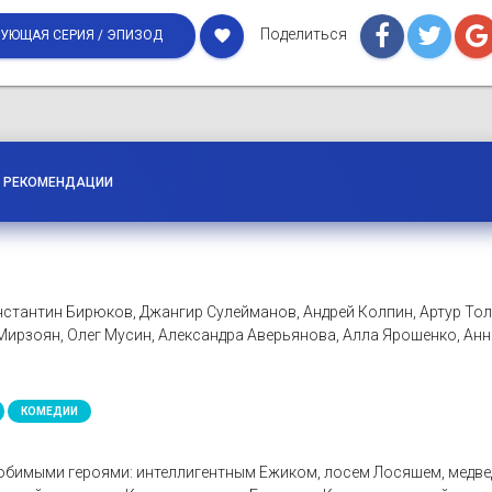
Поделиться
favorite
УЮЩАЯ СЕРИЯ / ЭПИЗОД
РЕКОМЕНДАЦИИ
стантин Бирюков, Джангир Сулейманов, Андрей Колпин, Артур Толс
ирзоян, Олег Мусин, Александра Аверьянова, Алла Ярошенко, Анн
КОМЕДИИ
любимыми героями: интеллигентным Ежиком, лосем Лосяшем, медве