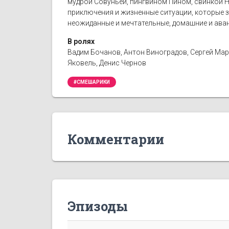
мудрой Совуньей, пингвином Пином, свинкой Н
приключения и жизненные ситуации, которые з
неожиданные и мечтательные, домашние и ава
В ролях
Вадим Бочанов, Антон Виноградов, Сергей Мар
Яковель, Денис Чернов
#СМЕШАРИКИ
Комментарии
Эпизоды