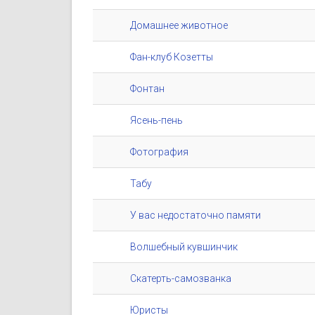
Домашнее животное
Фан-клуб Козетты
Фонтан
Ясень-пень
Фотография
Табу
У вас недостаточно памяти
Волшебный кувшинчик
Скатерть-самозванка
Юристы