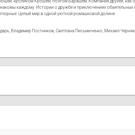
юшей, кроликом Крошем, поэтом Барашем. Компания друзей, как о
накомы каждому. Истории о дружбе и приключениях обаятельных к
нтюрные. Целый мир в одной уютной ромашковой долине.
дарь, Владимир Постников, Светлана Письмиченко, Михаил Черняк