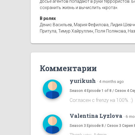
досье агентов попадают в руки террористов. Б
сохранить жизнь и вычислить «крота».
В ролях
Денис Васильев, Мария Фефилова, Лидия Шевчен
Притула, Тимур Хайруллин, Поля Полякова, Назар
Комментарии
yurikush
·
4 months ago
Season 4 Episode 1 of 8 / Сезон 4 Се
Согласен с frenzy на 100%. :)
Valentina Lyzlova
·
6 mo
Season 3 Episode 8 / Сезон 3 Серия 