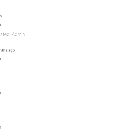
go
8
osted. Admin.
nths ago
8
3
8