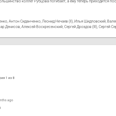
ольшинство коллег Рубцова погибает, а ему теперь приходится по
ко, Антон Сиданченко, Леонид Нечаев (II), Илья Шидловский, Вале
 Денисов, Алексей Воскресенский, Сергей Дроздов (III), Сергей Серг
рия 1 из 8
nths ago
8