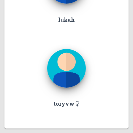
lukah
toryvw