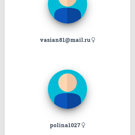
vasian81@mail.ru
polina1027