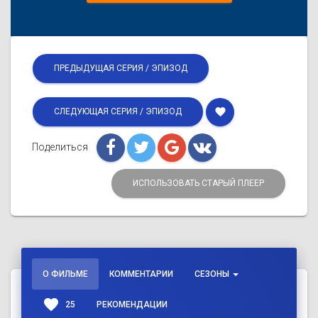
ПРЕДЫДУЩАЯ СЕРИЯ / ЭПИЗОД
favorite
СЛЕДУЮЩАЯ СЕРИЯ / ЭПИЗОД
Поделиться
ИСПОЛЬЗОВАТЬ СТАРЫЙ ПЛЕЕР
О ФИЛЬМЕ
КОММЕНТАРИИ
СЕЗОНЫ
favorite
25
РЕКОМЕНДАЦИИ