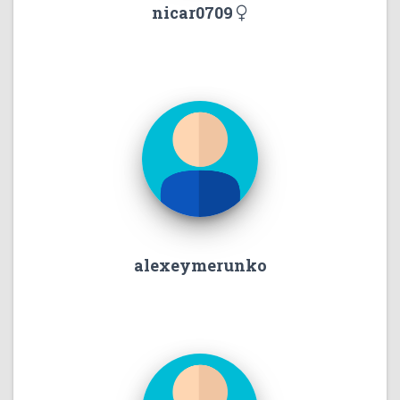
nicar0709
alexeymerunko