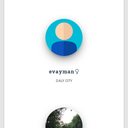
evayman
DALY CITY