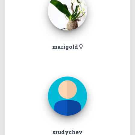
marigold
srudychev