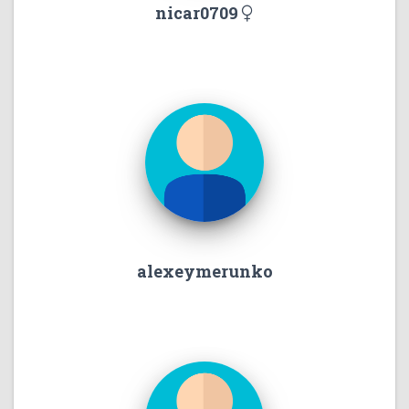
nicar0709
alexeymerunko