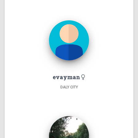
evayman
DALY CITY