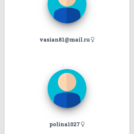
vasian81@mail.ru
polina1027