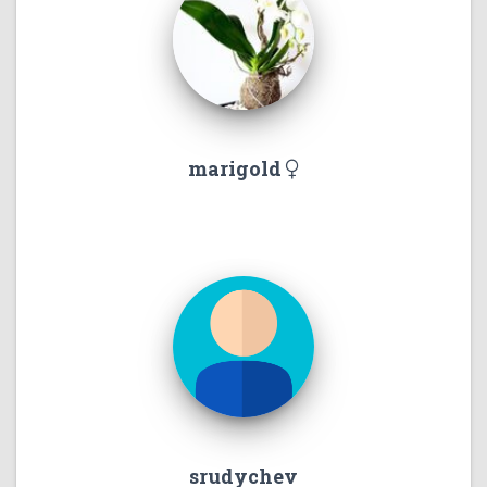
marigold
srudychev