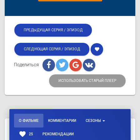
ПРЕДЫДУЩАЯ СЕРИЯ / ЭПИЗОД
favorite
СЛЕДУЮЩАЯ СЕРИЯ / ЭПИЗОД
Поделиться
ИСПОЛЬЗОВАТЬ СТАРЫЙ ПЛЕЕР
О ФИЛЬМЕ
КОММЕНТАРИИ
СЕЗОНЫ
favorite
25
РЕКОМЕНДАЦИИ