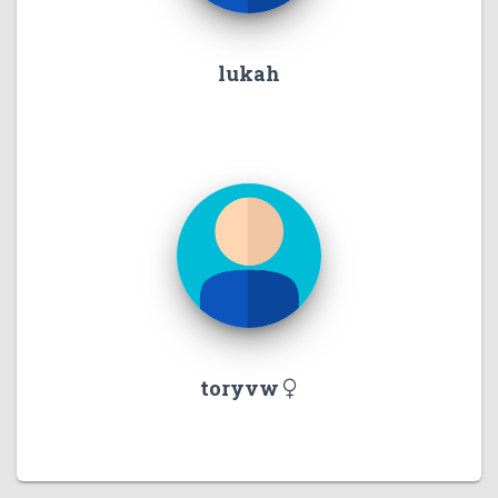
lukah
toryvw