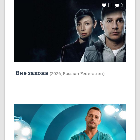
11
3
Вне закона
(2026, Russian Federation)
7
5