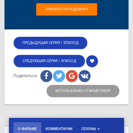
ПРИОБРЕСТИ ПОДПИСКУ
ПРЕДЫДУЩАЯ СЕРИЯ / ЭПИЗОД
favorite
СЛЕДУЮЩАЯ СЕРИЯ / ЭПИЗОД
Поделиться
ИСПОЛЬЗОВАТЬ СТАРЫЙ ПЛЕЕР
О ФИЛЬМЕ
КОММЕНТАРИИ
СЕЗОНЫ