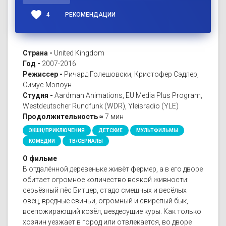
favorite
4
РЕКОМЕНДАЦИИ
Страна -
United Kingdom
Год -
2007-2016
Режиссер -
Ричард Голешовски, Кристофер Сэдлер,
Симус Мэлоун
Студия -
Aardman Animations, EU Media Plus Program,
Westdeutscher Rundfunk (WDR), Yleisradio (YLE)
Продолжительность ≈
7 мин
ЭКШН/ПРИКЛЮЧЕНИЯ
ДЕТСКИЕ
МУЛЬТФИЛЬМЫ
КОМЕДИИ
ТВ/СЕРИАЛЫ
О фильме
В отдалённой деревеньке живёт фермер, а в его дворе
обитает огромное количество всякой живности:
серьёзный пёс Битцер, стадо смешных и весёлых
овец, вредные свиньи, огромный и свирепый бык,
всепожирающий козёл, вездесущие куры. Как только
хозяин уезжает в город или отвлекается, во дворе