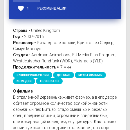
favorite
4
РЕКОМЕНДАЦИИ
Страна -
United Kingdom
Год -
2007-2016
Режиссер -
Ричард Голешовски, Кристофер Сэдлер,
Симус Мэлоун
Студия -
Aardman Animations, EU Media Plus Program,
Westdeutscher Rundfunk (WDR), Yleisradio (YLE)
Продолжительность ≈
7 мин
ЭКШН/ПРИКЛЮЧЕНИЯ
ДЕТСКИЕ
МУЛЬТФИЛЬМЫ
КОМЕДИИ
ТВ/СЕРИАЛЫ
О фильме
В отдалённой деревеньке живёт фермер, а в его дворе
обитает огромное количество всякой живности:
серьёзный пёс Битцер, стадо смешных и весёлых
овец, вредные свиньи, огромный и свирепый бык,
всепожирающий козёл, вездесущие куры. Как только
хозяин уезжает в город или отвлекается, во дворе