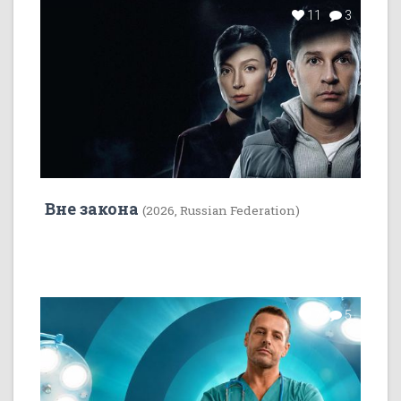
11
3
Вне закона
(2026, Russian Federation)
7
5