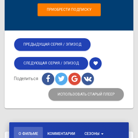
ПРИОБРЕСТИ ПОДПИСКУ
ПРЕДЫДУЩАЯ СЕРИЯ / ЭПИЗОД
favorite
СЛЕДУЮЩАЯ СЕРИЯ / ЭПИЗОД
Поделиться
ИСПОЛЬЗОВАТЬ СТАРЫЙ ПЛЕЕР
О ФИЛЬМЕ
КОММЕНТАРИИ
СЕЗОНЫ