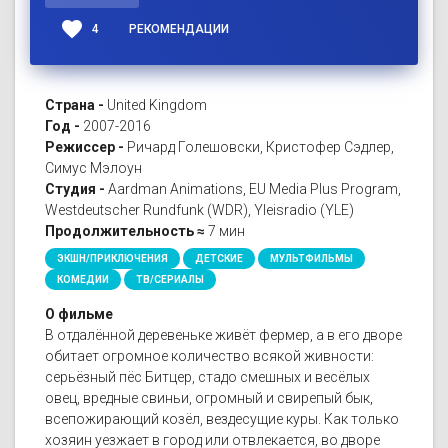
favorite
4
РЕКОМЕНДАЦИИ
Страна -
United Kingdom
Год -
2007-2016
Режиссер -
Ричард Голешовски, Кристофер Сэдлер,
Симус Мэлоун
Студия -
Aardman Animations, EU Media Plus Program,
Westdeutscher Rundfunk (WDR), Yleisradio (YLE)
Продолжительность ≈
7 мин
ЭКШН/ПРИКЛЮЧЕНИЯ
ДЕТСКИЕ
МУЛЬТФИЛЬМЫ
КОМЕДИИ
ТВ/СЕРИАЛЫ
О фильме
В отдалённой деревеньке живёт фермер, а в его дворе
обитает огромное количество всякой живности:
серьёзный пёс Битцер, стадо смешных и весёлых
овец, вредные свиньи, огромный и свирепый бык,
всепожирающий козёл, вездесущие куры. Как только
хозяин уезжает в город или отвлекается, во дворе