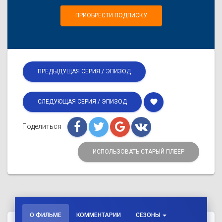
ПРИОБРЕСТИ ПОДПИСКУ
ПРЕДЫДУЩАЯ СЕРИЯ / ЭПИЗОД
favorite
СЛЕДУЮЩАЯ СЕРИЯ / ЭПИЗОД
Поделиться
ИСПОЛЬЗОВАТЬ СТАРЫЙ ПЛЕЕР
О ФИЛЬМЕ
КОММЕНТАРИИ
СЕЗОНЫ