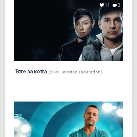
11
3
Вне закона
(2026, Russian Federation)
7
5