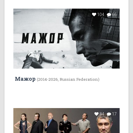
104
66
Мажор
(2014-2026, Russian Federation)
84
17