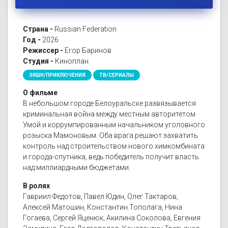
Страна -
Russian Federation
Год -
2026
Режиссер -
Егор Баринов
Студия -
Киноплан
ЭКШН/ПРИКЛЮЧЕНИЯ
ТВ/СЕРИАЛЫ
О фильме
В небольшом городе Белоуральске развязывается
криминальная война между местным авторитетом
Умой и коррумпированным начальником уголовного
розыска Мамоновым. Оба врага решают захватить
контроль над строительством нового химкомбината
и города-спутника, ведь победитель получит власть
над миллиардными бюджетами.
В ролях
Гавриил Федотов, Павел Юдин, Олег Тактаров,
Алексей Матошин, Константин Тополага, Нина
Гогаева, Сергей Яценюк, Акилина Соколова, Евгения