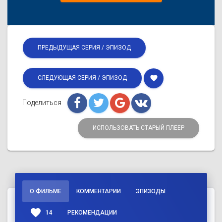
ПРЕДЫДУЩАЯ СЕРИЯ / ЭПИЗОД
favorite
СЛЕДУЮЩАЯ СЕРИЯ / ЭПИЗОД
Поделиться
ИСПОЛЬЗОВАТЬ СТАРЫЙ ПЛЕЕР
О ФИЛЬМЕ
КОММЕНТАРИИ
ЭПИЗОДЫ
favorite
14
РЕКОМЕНДАЦИИ