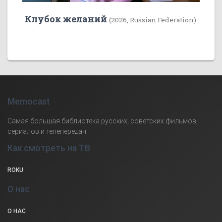
Клубок желаний
(2026, Russian Federation)
Memocast
Самая большая библиотека русских, советских фильмов,
сериалов и телепередач.
Как смотреть на ТВ
ROKU
О нас
О НАС