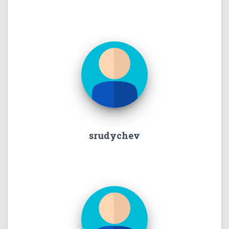
srudychev