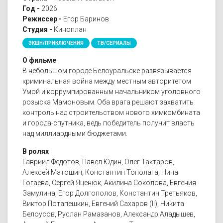
Год -
2026
Режиссер -
Егор Баринов
Студия -
Киноплан
ЭКШН/ПРИКЛЮЧЕНИЯ
ТВ/СЕРИАЛЫ
О фильме
В небольшом городе Белоуральске развязывается
криминальная война между местным авторитетом
Умой и коррумпированным начальником уголовного
розыска Мамоновым. Оба врага решают захватить
контроль над строительством нового химкомбината
и города-спутника, ведь победитель получит власть
над миллиардными бюджетами.
В ролях
Гавриил Федотов, Павел Юдин, Олег Тактаров,
Алексей Матошин, Константин Тополага, Нина
Гогаева, Сергей Яценюк, Акилина Соколова, Евгения
Замулина, Егор Долгополов, Константин Третьяков,
Виктор Потапешкин, Евгений Сахаров (II), Никита
Белоусов, Руслан Рамазанов, Александр Аладышев,