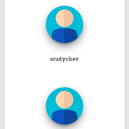
srudychev