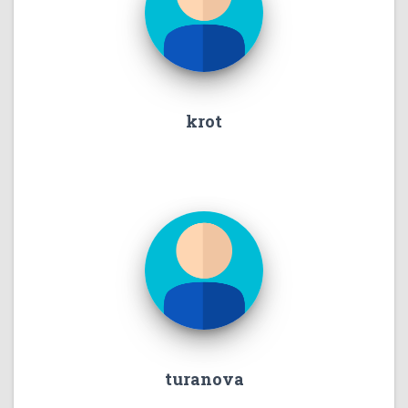
krot
turanova