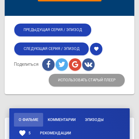
ПРЕДЫДУЩАЯ СЕРИЯ / ЭПИЗОД
favorite
СЛЕДУЮЩАЯ СЕРИЯ / ЭПИЗОД
Поделиться
ИСПОЛЬЗОВАТЬ СТАРЫЙ ПЛЕЕР
О ФИЛЬМЕ
КОММЕНТАРИИ
ЭПИЗОДЫ
favorite
5
РЕКОМЕНДАЦИИ