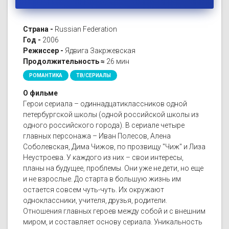
Страна -
Russian Federation
Год -
2006
Режиссер -
Ядвига Закржевская
Продолжительность ≈
26 мин
РОМАНТИКА
ТВ/СЕРИАЛЫ
О фильме
Герои сериала – одиннадцатиклассников одной
петербургской школы (одной российской школы из
одного российского города). В сериале четыре
главных персонажа – Иван Полесов, Алена
Соболевская, Дима Чижов, по прозвищу "Чиж" и Лиза
Неустроева. У каждого из них – свои интересы,
планы на будущее, проблемы. Они уже не дети, но еще
и не взрослые. До старта в большую жизнь им
остается совсем чуть-чуть. Их окружают
одноклассники, учителя, друзья, родители.
Отношения главных героев между собой и с внешним
миром, и составляет основу сериала. Уникальность