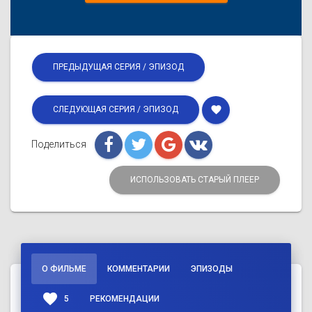
ПРЕДЫДУЩАЯ СЕРИЯ / ЭПИЗОД
favorite
СЛЕДУЮЩАЯ СЕРИЯ / ЭПИЗОД
Поделиться
ИСПОЛЬЗОВАТЬ СТАРЫЙ ПЛЕЕР
О ФИЛЬМЕ
КОММЕНТАРИИ
ЭПИЗОДЫ
favorite
5
РЕКОМЕНДАЦИИ