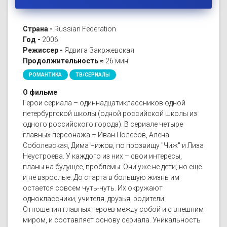
Страна -
Russian Federation
Год -
2006
Режиссер -
Ядвига Закржевская
Продолжительность ≈
26 мин
РОМАНТИКА
ТВ/СЕРИАЛЫ
О фильме
Герои сериала – одиннадцатиклассников одной
петербургской школы (одной российской школы из
одного российского города). В сериале четыре
главных персонажа – Иван Полесов, Алена
Соболевская, Дима Чижов, по прозвищу "Чиж" и Лиза
Неустроева. У каждого из них – свои интересы,
планы на будущее, проблемы. Они уже не дети, но еще
и не взрослые. До старта в большую жизнь им
остается совсем чуть-чуть. Их окружают
одноклассники, учителя, друзья, родители.
Отношения главных героев между собой и с внешним
миром, и составляет основу сериала. Уникальность