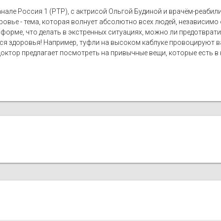
анале Россия 1 (РТР), с актрисой Ольгой Будиной и врачём-реаби
овье - тема, которая волнует абсолютно всех людей, независимо о
форме, что делать в экстренных ситуациях, можно ли предотврат
я здоровья! Например, туфли на высоком каблуке провоцируют ва
Доктор предлагает посмотреть на привычные вещи, которые есть в