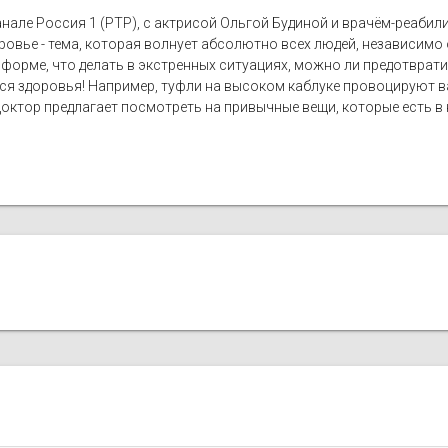
анале Россия 1 (РТР), с актрисой Ольгой Будиной и врачём-реаби
овье - тема, которая волнует абсолютно всех людей, независимо о
форме, что делать в экстренных ситуациях, можно ли предотврат
я здоровья! Например, туфли на высоком каблуке провоцируют ва
Доктор предлагает посмотреть на привычные вещи, которые есть в