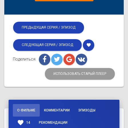
ПРЕДЫДУЩАЯ СЕРИЯ / ЭПИЗОД
favorite
СЛЕДУЮЩАЯ СЕРИЯ / ЭПИЗОД
Поделиться
ИСПОЛЬЗОВАТЬ СТАРЫЙ ПЛЕЕР
О ФИЛЬМЕ
КОММЕНТАРИИ
ЭПИЗОДЫ
favorite
14
РЕКОМЕНДАЦИИ