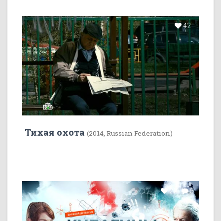
42
Тихая охота
(2014, Russian Federation)
22
5