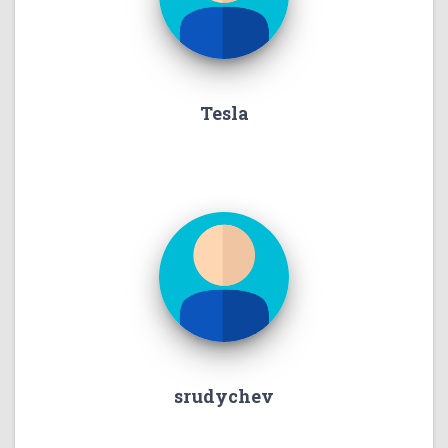
Tesla
srudychev