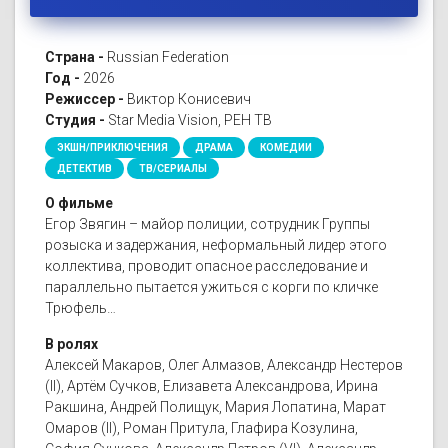
Страна -
Russian Federation
Год -
2026
Режиссер -
Виктор Конисевич
Студия -
Star Media Vision, РЕН ТВ
ЭКШН/ПРИКЛЮЧЕНИЯ
ДРАМА
КОМЕДИИ
ДЕТЕКТИВ
ТВ/СЕРИАЛЫ
О фильме
Егор Звягин – майор полиции, сотрудник Группы
розыска и задержания, неформальный лидер этого
коллектива, проводит опасное расследование и
параллельно пытается ужиться с корги по кличке
Трюфель…
В ролях
Алексей Макаров, Олег Алмазов, Александр Нестеров
(II), Артём Сучков, Елизавета Александрова, Ирина
Ракшина, Андрей Полищук, Мария Лопатина, Марат
Омаров (II), Роман Притула, Глафира Козулина,