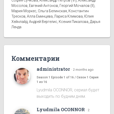
София Сучкова, Александр Петров (VI), Александр
Мосолов, Евгений Антонов, Георгий Мочалов (II),
Мария Моркес, Ольга Белинская, Константин
Тресков, Алла Еминцева, Лариса Климова, Юлия
Хейнлайд, Андрей Вергелис, Ксения Пикалова, Дарья
Ленда
Комментарии
administrator
·
2 months ago
Season 1 Episode 1 of 16 / Сезон 1 Серия
1 из 16
Lyudmila OCONNOR, сериал будет
выходить по будним дням.
Lyudmila OCONNOR
·
2