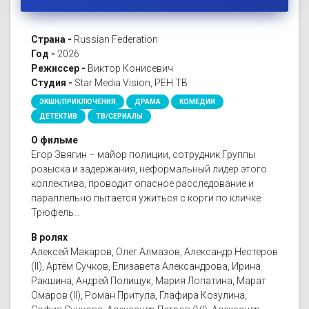
Страна -
Russian Federation
Год -
2026
Режиссер -
Виктор Конисевич
Студия -
Star Media Vision, РЕН ТВ
ЭКШН/ПРИКЛЮЧЕНИЯ
ДРАМА
КОМЕДИИ
ДЕТЕКТИВ
ТВ/СЕРИАЛЫ
О фильме
Егор Звягин – майор полиции, сотрудник Группы
розыска и задержания, неформальный лидер этого
коллектива, проводит опасное расследование и
параллельно пытается ужиться с корги по кличке
Трюфель…
В ролях
Алексей Макаров, Олег Алмазов, Александр Нестеров
(II), Артём Сучков, Елизавета Александрова, Ирина
Ракшина, Андрей Полищук, Мария Лопатина, Марат
Омаров (II), Роман Притула, Глафира Козулина,