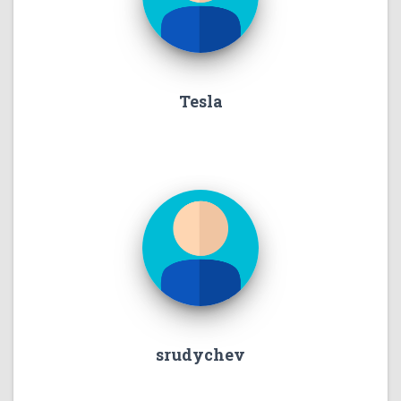
Tesla
srudychev