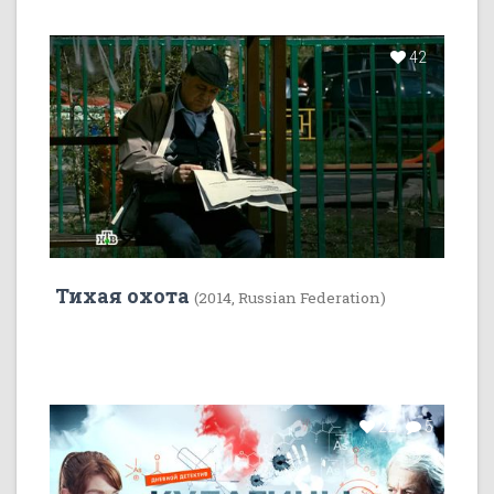
42
Тихая охота
(2014, Russian Federation)
22
5