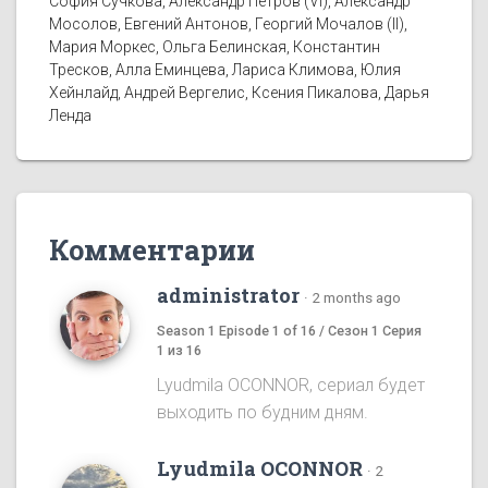
София Сучкова, Александр Петров (VI), Александр
Мосолов, Евгений Антонов, Георгий Мочалов (II),
Мария Моркес, Ольга Белинская, Константин
Тресков, Алла Еминцева, Лариса Климова, Юлия
Хейнлайд, Андрей Вергелис, Ксения Пикалова, Дарья
Ленда
Комментарии
administrator
·
2 months ago
Season 1 Episode 1 of 16 / Сезон 1 Серия
1 из 16
Lyudmila OCONNOR, сериал будет
выходить по будним дням.
Lyudmila OCONNOR
·
2