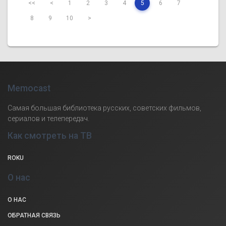
<<
<
1
2
3
4
5
6
7
8
9
10
>
Memocast
Самая большая библиотека русских, советских фильмов,
сериалов и телепередач.
Как смотреть на ТВ
ROKU
О нас
О НАС
ОБРАТНАЯ СВЯЗЬ