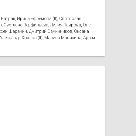
.
Батрак, Ирина Ефремова (II), Святослав
IV), Светлана Перфильева, Лилия Лаврова, Олег
Алексей Шаранин, Дмитрий Овчинников, Оксана
лександр Хохлов (II), Марина Маняхина, Артём