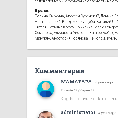
головоломками, а серьезные опасности на сл
В ролях
Полина Сыркина, Алексей Суренский, Даниил Бе
Насташевский, Владимир Курцеба, Виталий Лойко
Евтеев, Татьяна Косач-Брындина, Марк Кондрать
Семёнова, Елизавета Аистова, Виктор Бабак, А
Манукян, Анастасия Горячева, Николай Лунин, 
Комментарии
MAMAPAPA
·
4 years ago
Episode 37 / Серия 37
Kogda dobavute ostalnie seriu
administrator
·
4 years ago