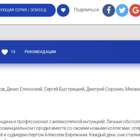
Поделиться
favorite
УЮЩАЯ СЕРИЯ / ЭПИЗОД
favorite
15
РЕКОМЕНДАЦИИ
, Денис Елеонский, Сергей Быстрицкий, Дмитрий Сорокин, Михаил 
нщина и профессионал с великолепной интуицией. Личные обстоят
провинциальном городке вместе со своими новыми коллегами: оп
 и судмедэкспертом Алексеем Бережным. Каждый день они сталки