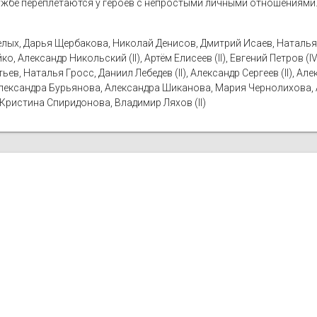
ужбе переплетаются у героев с непростыми личными отношениями
лых, Дарья Щербакова, Николай Денисов, Дмитрий Исаев, Наталья 
, Александр Никольский (II), Артём Елисеев (II), Евгений Петров (
ев, Наталья Гросс, Даниил Лебедев (II), Александр Сергеев (II), 
лександра Бурьянова, Александра Шиканова, Мария Чернолихова, А
Кристина Спиридонова, Владимир Ляхов (II)