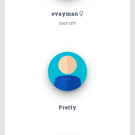
evayman
DALY CITY
Pretty