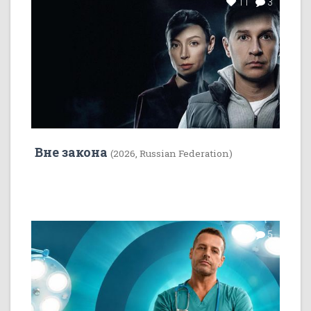
11
3
Вне закона
(2026, Russian Federation)
7
5