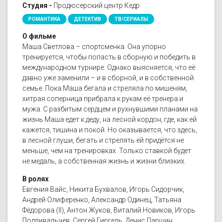
Студия -
Продюсерский центр Кедр
РОМАНТИКА
ДЕТЕКТИВ
ТВ/СЕРИАЛЫ
О фильме
Маша Светлова – спортсменка. Она упорно
тренируется, чтобы попасть в сборную и победить в
международном турнире. Однако выясняется, что её
давно уже заменили – и в сборной, и в собственной
семье. Пока Маша бегала и стреляла по мишеням,
хитрая соперница прибрала к рукам её тренера и
мужа. С разбитым сердцем и рухнувшими планами на
жизнь Маша едет к деду, на лесной кордон, где, как ей
кажется, тишина и покой. Но оказывается, что здесь,
в лесной глуши, бегать и стрелять ей придётся не
меньше, чем на тренировках. Только ставкой будет
не медаль, а собственная жизнь и жизни близких.
В ролях
Евгения Вайс, Никита Бухвалов, Игорь Сидорчик,
Андрей Олиференко, Александр Одинец, Татьяна
Фёдорова (II), Антон Жуков, Виталий Новиков, Игорь
Подливальчев, Сергей Гиргель, Денис Паршин,