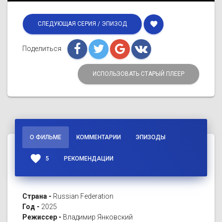
favorite
СЛЕДУЮЩАЯ СЕРИЯ / ЭПИЗОД
Поделиться
ИСПОЛЬЗОВАТЬ СТАРЫЙ ПЛЕЕР
О ФИЛЬМЕ
КОММЕНТАРИИ
ЭПИЗОДЫ
favorite
5
РЕКОМЕНДАЦИИ
Страна -
Russian Federation
Год -
2025
Режиссер -
Владимир Янковский