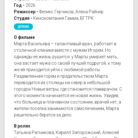
Год -
2026
Режиссер -
Феликс Герчиков, Алёна Райнер
Студия -
Кинокомпания Гамма, ВГТРК
ДРАМА
О фильме
Марта Васильева – талантливый врач, работает в
столичной клинике вместе с мужем Игорем. Но
однажды ее жизнь рушится: у Марты умирает мать,
она застает мужа со своей лучшей подругой, к тому
же ей приходится уйти с любимой работы.
Раздавленная горем и предательством Марта
переводится из столицы на север в небольшой
городок Новые ветры, где становится главврачом. С
этого момента начинается ее новая жизнь. Увидев,
что больница в плачевном состоянии, врачей нет, а
жители поселка занимаются самолечением, Марта
решительно берется за дело.
В ролях
Татьяна Ратникова, Кирилл Запорожский, Алексей