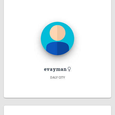
evayman
DALY CITY