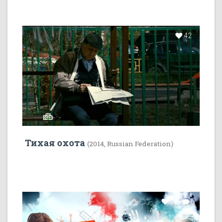
42
Тихая охота
(2014, Russian Federation)
22
5