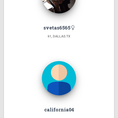
svetas6565
61, DALLAS.TX
california04