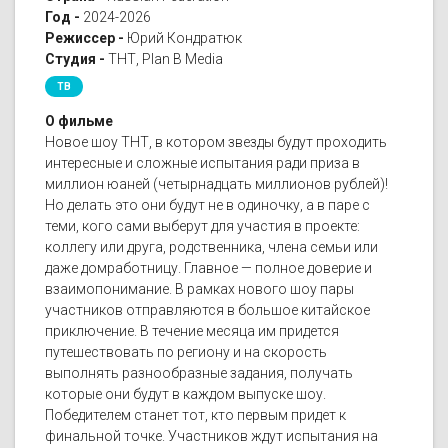
Год -
2024-2026
Режиссер -
Юрий Кондратюк
Студия -
ТНТ, Plan B Media
ТВ
О фильме
Новое шоу ТНТ, в котором звезды будут проходить
интересные и сложные испытания ради приза в
миллион юаней (четырнадцать миллионов рублей)!
Но делать это они будут не в одиночку, а в паре с
теми, кого сами выберут для участия в проекте:
коллегу или друга, родственника, члена семьи или
даже домработницу. Главное — полное доверие и
взаимопонимание. В рамках нового шоу пары
участников отправляются в большое китайское
приключение. В течение месяца им придется
путешествовать по региону и на скорость
выполнять разнообразные задания, получать
которые они будут в каждом выпуске шоу.
Победителем станет тот, кто первым придет к
финальной точке. Участников ждут испытания на