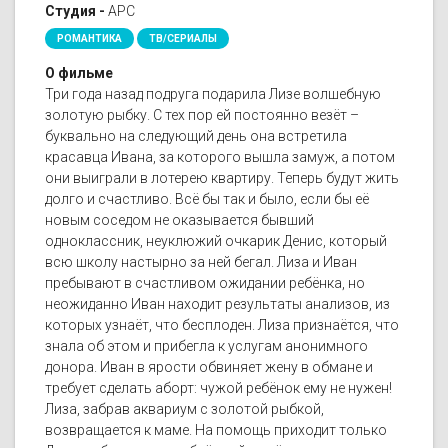
Студия -
АРС
РОМАНТИКА
ТВ/СЕРИАЛЫ
О фильме
Три года назад подруга подарила Лизе волшебную
золотую рыбку. С тех пор ей постоянно везёт –
буквально на следующий день она встретила
красавца Ивана, за которого вышла замуж, а потом
они выиграли в лотерею квартиру. Теперь будут жить
долго и счастливо. Всё бы так и было, если бы её
новым соседом не оказывается бывший
одноклассник, неуклюжий очкарик Денис, который
всю школу настырно за ней бегал. Лиза и Иван
пребывают в счастливом ожидании ребёнка, но
неожиданно Иван находит результаты анализов, из
которых узнаёт, что бесплоден. Лиза признаётся, что
знала об этом и прибегла к услугам анонимного
донора. Иван в ярости обвиняет жену в обмане и
требует сделать аборт: чужой ребёнок ему не нужен!
Лиза, забрав аквариум с золотой рыбкой,
возвращается к маме. На помощь приходит только