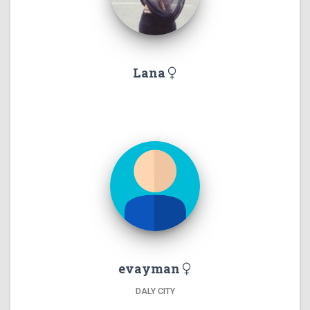
Lana
evayman
DALY CITY