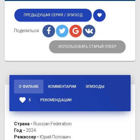
favorite
ПРЕДЫДУЩАЯ СЕРИЯ / ЭПИЗОД
Поделиться
ИСПОЛЬЗОВАТЬ СТАРЫЙ ПЛЕЕР
О ФИЛЬМЕ
КОММЕНТАРИИ
ЭПИЗОДЫ
favorite
5
РЕКОМЕНДАЦИИ
Страна -
Russian Federation
Год -
2024
Режиссер -
Юрий Попович