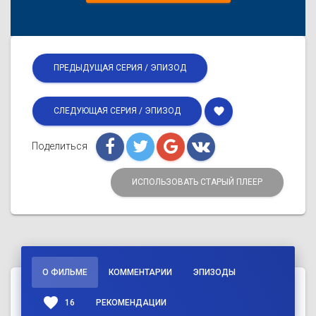
ПРЕДЫДУЩАЯ СЕРИЯ / ЭПИЗОД
favorite
СЛЕДУЮЩАЯ СЕРИЯ / ЭПИЗОД
Поделиться
ИСПОЛЬЗОВАТЬ СТАРЫЙ ПЛЕЕР
О ФИЛЬМЕ
КОММЕНТАРИИ
ЭПИЗОДЫ
favorite
16
РЕКОМЕНДАЦИИ