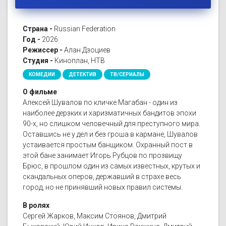
Страна -
Russian Federation
Год -
2026
Режиссер -
Алан Дзоциев
Студия -
Киноплан, НТВ
КОМЕДИИ
ДЕТЕКТИВ
ТВ/СЕРИАЛЫ
О фильме
Алексей Шувалов по кличке Магабан - один из
наиболее дерзких и харизматичных бандитов эпохи
90-х, но слишком человечный для преступного мира.
Оставшись не у дел и без гроша в кармане, Шувалов
устаивается простым банщиком. Охранный пост в
этой бане занимает Игорь Рубцов по прозвищу
Брюс, в прошлом один из самых известных, крутых и
скандальных оперов, державший в страхе весь
город, но не принявший новых правил системы.
В ролях
Сергей Жарков, Максим Стоянов, Дмитрий