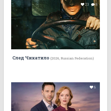
23
8
След Чикатило
(2026, Russian Federation)
6