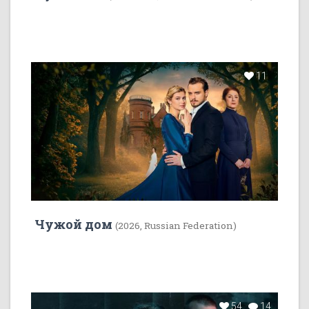
11
Чужой дом
(2026, Russian Federation)
54
14