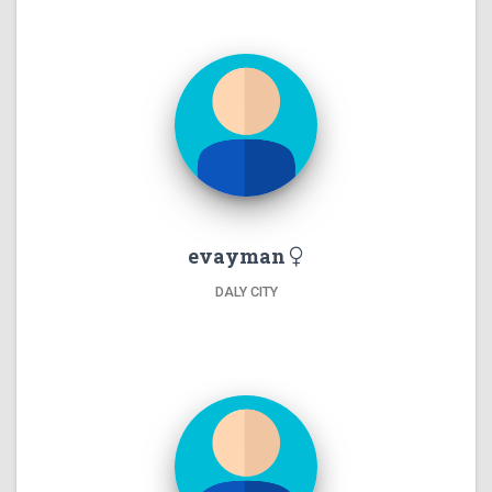
evayman
DALY CITY