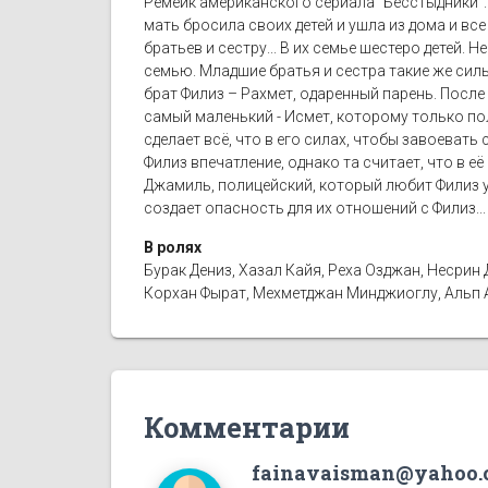
Ремейк американского сериала "Бесстыдники". 
мать бросила своих детей и ушла из дома и все
братьев и сестру... В их семье шестеро детей. 
семью. Младшие братья и сестра такие же сил
брат Филиз – Рахмет, одаренный парень. После 
самый маленький - Исмет, которому только по
сделает всё, что в его силах, чтобы завоевать
Филиз впечатление, однако та считает, что в е
Джамиль, полицейский, который любит Филиз уж
создает опасность для их отношений с Филиз...
В ролях
Бурак Дениз, Хазал Кайя, Реха Озджан, Несрин
Корхан Фырат, Мехметджан Минджиоглу, Альп А
Комментарии
fainavaisman@yahoo.