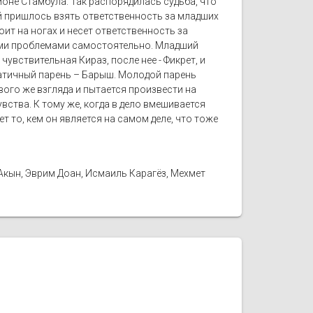
йоне Стамбула. Так распорядилась судьба, что
 Ей пришлось взять ответственность за младших
тоит на ногах и несет ответственность за
воими проблемами самостоятельно. Младший
чувствительная Кираз, после нее - Фикрет, и
матичный парень – Барыш. Молодой парень
рвого же взгляда и пытается произвести на
увства. К тому же, когда в дело вмешивается
 то, кем он является на самом деле, что тоже
 Акын, Эврим Доан, Исмаиль Карагёз, Мехмет