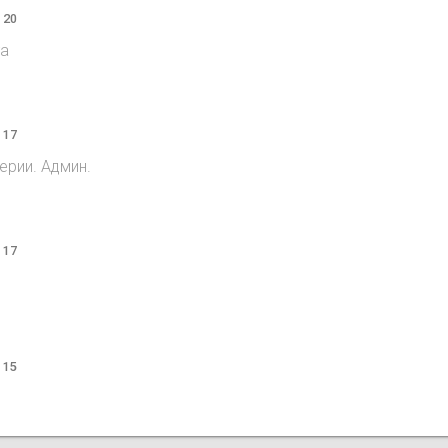
 20
та
 17
серии. Админ.
 17
 15