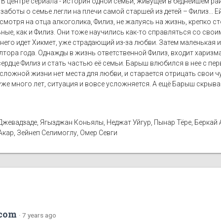
В центре сериала - история одной семьи, живущей в беднейшем ра
 заботы о семье легли на плечи самой старшей из детей – Филиз...
Несмотря на отца алкоголика, Филиз, не жалуясь на жизнь, крепко с
ьные, как и Филиз. Они тоже научились как-то справляться со с
него идет Хикмет, уже страдающий из-за любви. Затем маленькая и 
лтора года. Однажды в жизнь ответственной Филиз, входит хариз
 сердце Филиз и стать частью её семьи. Барыш влюбился в нее с пе
ё сложной жизни нет места для любви, и старается отрицать свои ч
е много лет, ситуация и вовсе усложняется. А ещё Барыш скрывает
 Джевадзаде, Ягызджан Коньялы, Неджат Уйгур, Пынар Тёре, Беркай
кар, Зейнеп Селимоглу, Омер Севги
com
·
7 years ago