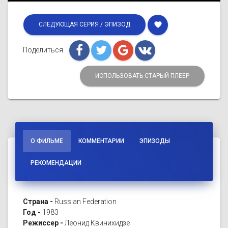
favorite
СЛЕДУЮЩАЯ СЕРИЯ / ЭПИЗОД
Поделиться
ИСПОЛЬЗОВАТЬ СТАРЫЙ ПЛЕЕР
О ФИЛЬМЕ
КОММЕНТАРИИ
ЭПИЗОДЫ
РЕКОМЕНДАЦИИ
Страна -
Russian Federation
Год -
1983
Режиссер -
Леонид Квинихидзе