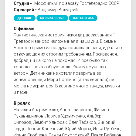
Студия -
"Мосфильм" по заказу Гостелерадио СССР
Сценарий -
Владимир Валуцкий
ДЕТСКИЕ
МУЗЫКАЛЬНЫЕ
ФАНТАСТИКА
О фильме
Фантистическая история, некогда рассказанная П.
Трэверс и заново изложенная в наши дни. В семье
Бэнксов прямо из воздуха появилась няня, идеально
отвечающая их строгим требованиям. Прекрасная,
добрая, ни на кого не похожая. И все было так
хорошо... пока добрую волшебницу не унесло
ветром. Дети никак не хотели поверить в ее
исчезновение, и Мэри Поппинс (а так ее звали) не
могла не вернуться. В картине много танцев, музыки
и песен.
В ролях
Наталья Андрейченко, Анна Плисецкая, Филипп
Рукавишников, Лариса Удовиченко, Альберт
Филозов, Лембит Ульфсак, Олег Табаков, Зиновий
Гердт, Леонид Каневский, Юрий Мороз, Илья Рутберг,
Ирина Скобцева, Семён Соколовский, Павел Бабаков,