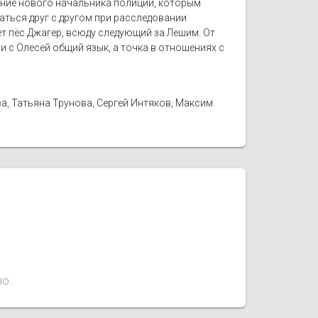
ание нового начальника полиции, которым
аться друг с другом при расследовании
ет пёс Джагер, всюду следующий за Лешим. От
 с Олесей общий язык, а точка в отношениях с
ва, Татьяна Трунова, Сергей Интяков, Максим
но.