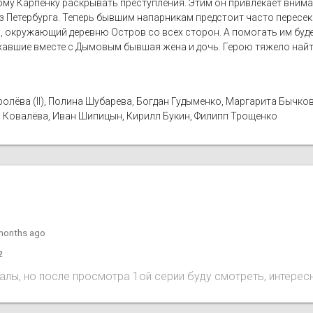
вому Карпёнку раскрывать преступления. Этим он привлекает вним
 Петербурга. Теперь бывшим напарникам предстоит часто пересек
с, окружающий деревню Остров со всех сторон. А помогать им буд
авшие вместе с Дымовым бывшая жена и дочь. Герою тяжело найти
олёва (II), Полина Шубарева, Богдан Гудыменко, Маргарита Бычко
а Ковалёва, Иван Шипицын, Кирилл Букин, Филипп Трощенко
months ago
2
лы, но после просмотра 1ой серии буду смотреть, интерес