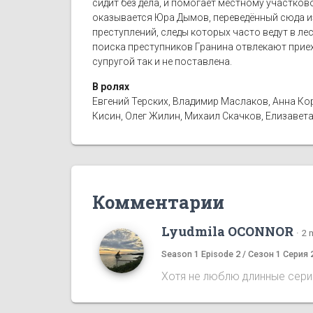
сидит без дела, и помогает местному участко
оказывается Юра Дымов, переведённый сюда из
преступлений, следы которых часто ведут в ле
поиска преступников Гранина отвлекают приех
супругой так и не поставлена.
В ролях
Евгений Терских, Владимир Маслаков, Анна Кор
Кисин, Олег Жилин, Михаил Скачков, Елизавет
Комментарии
Lyudmila OCONNOR
·
2 
Season 1 Episode 2 / Сезон 1 Серия 
Хотя не люблю длинные сериа