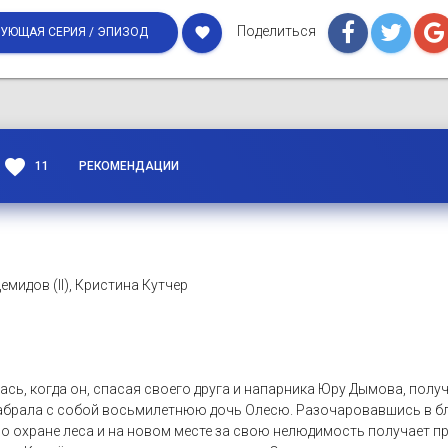
Поделиться
favorite
УЮЩАЯ СЕРИЯ / ЭПИЗОД
favorite
11
РЕКОМЕНДАЦИИ
мидов (II), Кристина Кутчер
ась, когда он, спасая своего друга и напарника Юру Дымова, получ
забрала с собой восьмилетнюю дочь Олесю. Разочаровавшись в бл
по охране леса и на новом месте за свою нелюдимость получает п