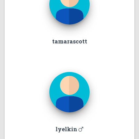
tamarascott
lyelkin