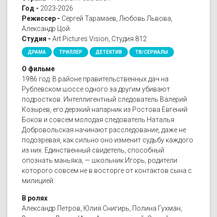
Год -
2023-2026
Режиссер -
Сергей Тарамаев, Любовь Львова,
Александр Цой
Студия -
Art Pictures Vision, Студия 812
ДРАМА
ТРИЛЛЕР
ДЕТЕКТИВ
ТВ/СЕРИАЛЫ
О фильме
1986 год. В районе правительственных дач на
Рублевском шоссе одного за другим убивают
подростков. Интеллигентный следователь Валерий
Козырев, его дерзкий напарник из Ростова Евгений
Боков и совсем молодая следователь Наталья
Добровольская начинают расследование, даже не
подозревая, как сильно оно изменит судьбу каждого
из них. Единственный свидетель, способный
опознать маньяка, — школьник Игорь, родители
которого совсем не в восторге от контактов сына с
милицией.
В ролях
Александр Петров, Юлия Снигирь, Полина Гухман,