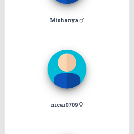
Mishanya
nicar0709