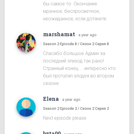
бы самое то. Окончание
мрачное, беспросветное,
неожиданное, если дотянете.
marshamat
·
a year ago
Season 2 Episode 8 / Сезон 2 Серия 8
Спасибо большое Админ за
последний эпизод так рано!
Странный конец.... интересно кто
был протатип злодея во втором
сезоне
Elena
·
a year ago
Season 2 Episode 2 / Сезон 2 Серия 2
Next episode please
bzta00