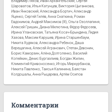
Владимир Ляхов, Иван Архангельский, Сергей
Шароватов, Илья Катунцев, Виктория Цыганкова,
Иван Янковский, Александра Бортич, Александр
Яценко, Сергей Гилёв, Анна Снаткина, Роман
Евдокимов, Андрей Максимов (III), Ольга Озоллапиня,
Алексей Гришин, Диана Милютина, Фёдор Федосеев,
Ирина Улановская, Татьяна Косач-Брындина, Лидия
Хазова, Максим Карушев, Ирина Старшенбаум,
Никита Худяков, Александра Ребенок, Даша
Верещагина, Алексей Агранович, Степан Девонин,
Борис Каморзин, Алёна Долголенко, Василий
Копейкин, Денис Бургазлиев, Богдан Жилин,
Климентий Кривоносенко, Игорь Миркурбанов,
Никита Павленко, Таисья Калинина, Баястан
Колдошалы, Анна Рыцарева, Артём Осипов
Комментарии