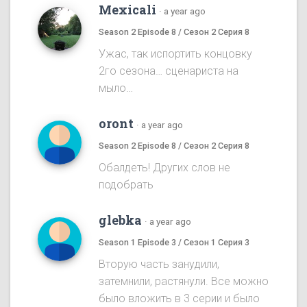
Mexicali
·
a year ago
Season 2 Episode 8 / Сезон 2 Серия 8
Ужас, так испортить концовку
2го сезона… сценариста на
мыло…
oront
·
a year ago
Season 2 Episode 8 / Сезон 2 Серия 8
Обалдеть! Других слов не
подобрать
glebka
·
a year ago
Season 1 Episode 3 / Сезон 1 Серия 3
Вторую часть занудили,
затемнили, растянули. Все можно
было вложить в 3 серии и было