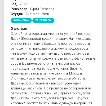
Год -
2026
Режиссер -
Юрий Лейзеров
Студия -
AVK production
РОМАНТИКА
ТВ/СЕРИАЛЫ
О фильме
Спокойная и успешная жизнь популярной певицы
Дарьи Железновой трещит по швам. На пике славы
она понимает: сцена больше не приносит радости,
отношения с гражданским мужем и продюсером
Геннадием Подхватилиным давно превратились в
мучение, а попытки удержать семью – в бесконечные
ссоры. Во время одного из таких скандалов
происходит трагедия, после которой Дарья с
маленьким сыном в панике бежит из Москвы.
Спрятавшись в глухих лесах Тверской области,
Дарья чудом спасается и находит убежище у
травницы Василисы. Но прошлое не собирается ее
отпускать. Подхватилин ищет Дарью. Но что, если
Дарьи больше нет? Что, если теперь она – другой
человек? Сможет ли женщина, однажды выбравшая