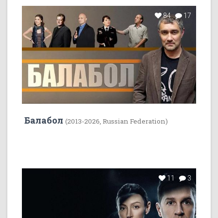
84
17
Балабол
(2013-2026, Russian Federation)
11
3