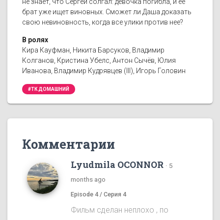
не знает, что Сергей солгал: девочка погибла, и ее
брат уже ищет виновных. Сможет ли Даша доказать
свою невиновность, когда все улики против нее?
В ролях
Кира Кауфман, Никита Барсуков, Владимир
Колганов, Кристина Убелс, Антон Сычёв, Юлия
Иванова, Владимир Кудрявцев (III), Игорь Головин
#ТК ДОМАШНИЙ
Комментарии
Lyudmila OCONNOR
·
5
months ago
Episode 4 / Серия 4
Фильм сделан неплохо , по