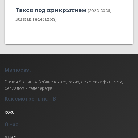
Такси под прикрытием
(2022-2026,
Russian Federation)
Memocast
Самая большая библиотека русских, советских фильмов,
сериалов и телепередач.
Как смотреть на ТВ
ROKU
О нас
О НАС