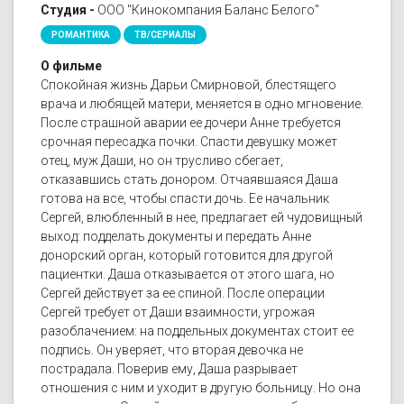
Студия -
ООО "Кинокомпания Баланс Белого"
РОМАНТИКА
ТВ/СЕРИАЛЫ
О фильме
Спокойная жизнь Дарьи Смирновой, блестящего
врача и любящей матери, меняется в одно мгновение.
После страшной аварии ее дочери Анне требуется
срочная пересадка почки. Спасти девушку может
отец, муж Даши, но он трусливо сбегает,
отказавшись стать донором. Отчаявшаяся Даша
готова на все, чтобы спасти дочь. Ее начальник
Сергей, влюбленный в нее, предлагает ей чудовищный
выход: подделать документы и передать Анне
донорский орган, который готовится для другой
пациентки. Даша отказывается от этого шага, но
Сергей действует за ее спиной. После операции
Сергей требует от Даши взаимности, угрожая
разоблачением: на поддельных документах стоит ее
подпись. Он уверяет, что вторая девочка не
пострадала. Поверив ему, Даша разрывает
отношения с ним и уходит в другую больницу. Но она