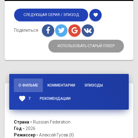
favorite
СЛЕДУЮЩАЯ СЕРИЯ / ЭПИЗОД
Поделиться
ИСПОЛЬЗОВАТЬ СТАРЫЙ ПЛЕЕР
О ФИЛЬМЕ
КОММЕНТАРИИ
ЭПИЗОДЫ
favorite
7
РЕКОМЕНДАЦИИ
Страна -
Russian Federation
Год -
2026
Режиссер -
Алексей Гусев (II)