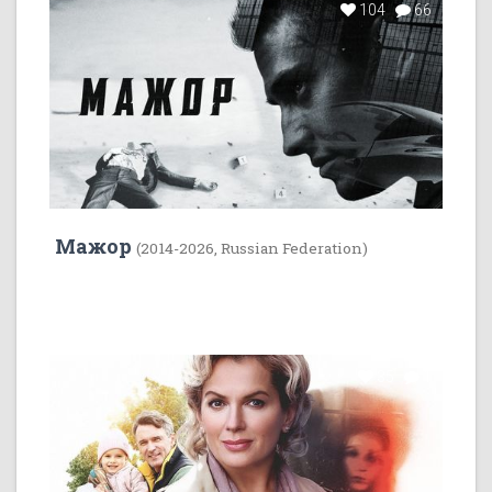
104
66
Мажор
(2014-2026, Russian Federation)
35
1