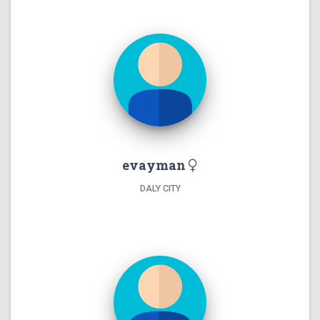
evayman
DALY CITY