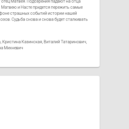
т отец Матвея. Подозрения падают на отца
. Матвею и Насте придется пережить самые
а фоне страшных событий истории нашей
озов. Судьба снова и снова будет сталкивать
, Кристина Казинская, Виталий Татаринович,
нна Михневич