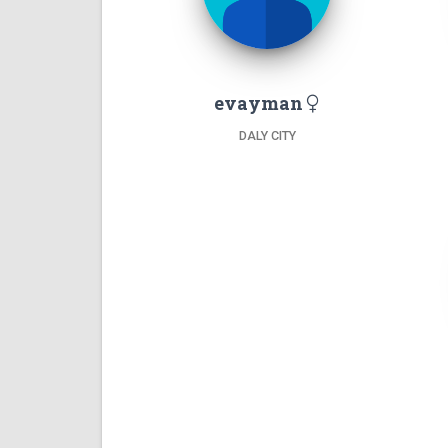
evayman
DALY CITY