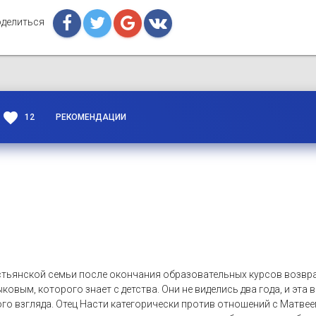
делиться
favorite
12
РЕКОМЕНДАЦИИ
тьянской семьи после окончания образовательных курсов возвращ
ковым, которого знает с детства. Они не виделись два года, и эта
 взгляда. Отец Насти категорически против отношений с Матвеем