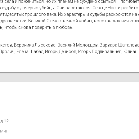
з села и пожениться, но их планам не суждено сбыться – погибае
 судьбу с дочерью убийцы. Они расстаются. Сердце Насти разбито
пятидесятых прошлого века. Их характеры и судьбы раскроются н
одразверстки, Великой Отечественной войны, восстановления колх
ть, чтобы снова поверить в любовь.
екетов, Вероника Лысакова, Василий Молодцов, Варвара Шаталова
а Пролич, Елена Шабад, Игорь Денисов, Игорь Подливальчев, Юлиа
од 12
мин!