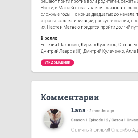
решают пойти против воли родителей, бежать и
Насти, и Матвей отказывается связывать свою
сложные годы – с конца двадцатых до начала 
страны: коллективизации, раскулачивания, пр
их. Насте и Матвею придется пройти долгий пу
В ролях
Евгения Шахнович, Кирилл Кузнецов, Степан Б
Дмитрий Лавров (III), Дмитрий Кулаченко, Алл
#ТК ДОМАШНИЙ
Комментарии
Lana
·
2 months ago
Season 1 Episode 12 / Сезон 1 Эпиз
Отличный фильм!! Спасибо Ад