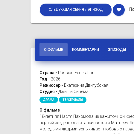
По
favorite
СЛЕДУЮЩАЯ СЕРИЯ / ЭПИЗОД
О ФИЛЬМЕ
КОММЕНТАРИИ
ЭПИЗОДЫ
Страна -
Russian Federation
Год -
2026
Режиссер -
Екатерина Двигубская
Студия -
Джи Пи Синема
ДРАМА
ТВ/СЕРИАЛЫ
О фильме
18-летняя Настя Пахомова из зажиточной крес
первый же день она сталкивается с Матвеем Лы
молодыми людьми вспыхивает любовь с первого