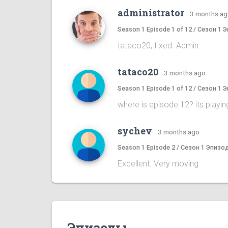
administrator
·
3 months a
Season 1 Episode 1 of 12 / Сезон 1 
tataco20, fixed. Admin.
tataco20
·
3 months ago
Season 1 Episode 1 of 12 / Сезон 1 
where is episode 12? its playin
sychev
·
3 months ago
Season 1 Episode 2 / Сезон 1 Эпизо
Excellent. Very moving
Эпизоды