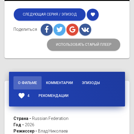
favorite
СЛЕДУЮЩАЯ СЕРИЯ / ЭПИЗОД
Поделиться
ИСПОЛЬЗОВАТЬ СТАРЫЙ ПЛЕЕР
О ФИЛЬМЕ
КОММЕНТАРИИ
ЭПИЗОДЫ
favorite
4
РЕКОМЕНДАЦИИ
Страна -
Russian Federation
Год -
2026
Режиссер -
Влад Николаев