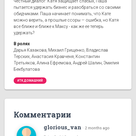
честный диалог: Катя защищает слабых, Паша
пытается удержать бизнес и разобраться со своими
обидчиками. Паша начинает понимать, что Кате
можно верить, а прошлые ссоры — ошибка, но Катя
все ближе и ближе к Максу - как же ее теперь
удержать?
В ролях
Дарья Казакова, Михаил Грищенко, Владислав
Терских, Анастасия Кравченя, Константин
Третьяков, Алина Ефремова, Андрей Шалин, Эмилия
Бекбулатова
#ТК ДОМАШНИЙ
Комментарии
glorious_van
·
2 months ago