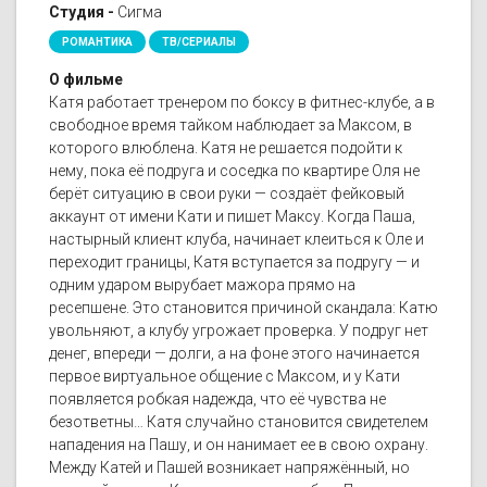
Студия -
Сигма
РОМАНТИКА
ТВ/СЕРИАЛЫ
О фильме
Катя работает тренером по боксу в фитнес-клубе, а в
свободное время тайком наблюдает за Максом, в
которого влюблена. Катя не решается подойти к
нему, пока её подруга и соседка по квартире Оля не
берёт ситуацию в свои руки — создаёт фейковый
аккаунт от имени Кати и пишет Максу. Когда Паша,
настырный клиент клуба, начинает клеиться к Оле и
переходит границы, Катя вступается за подругу — и
одним ударом вырубает мажора прямо на
ресепшене. Это становится причиной скандала: Катю
увольняют, а клубу угрожает проверка. У подруг нет
денег, впереди — долги, а на фоне этого начинается
первое виртуальное общение с Максом, и у Кати
появляется робкая надежда, что её чувства не
безответны… Катя случайно становится свидетелем
нападения на Пашу, и он нанимает ее в свою охрану.
Между Катей и Пашей возникает напряжённый, но