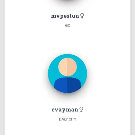
mvpestun
GC
evayman
DALY CITY