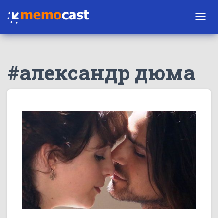
Toggl
navig
#александр дюма