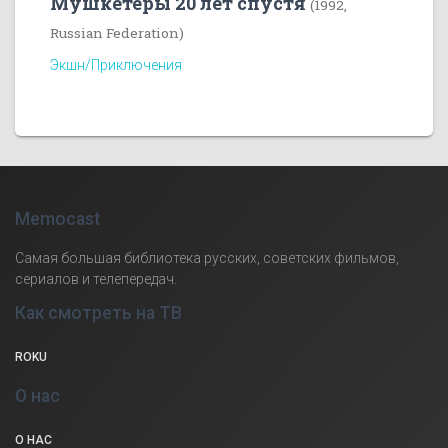
Мушкетеры 20 лет спустя
(1992,
Russian Federation)
Экшн/Приключения
Memocast
Самая большая библиотека русских, советских фильмов,
сериалов и телепередач.
Как смотреть на ТВ
ROKU
О нас
О НАС