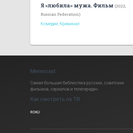
Я «любила» мужа. Фильм
(2022,
Russian Federation)
Комедии, Криминал
Memocast
Самая большая библиотека русских, советских
фильмов, сериалов и телепередач.
Как смотреть на ТВ
ROKU