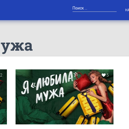
Н
мужа
2
5