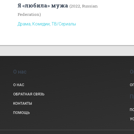
Я «любила» мужа
(2022, Russian
Federation)
Драма, Комедии, ТВ/Сериалы
О нас
О
О НАС
О
ОБРАТНАЯ СВЯЗЬ
П
КОНТАКТЫ
П
ПОМОЩЬ
У