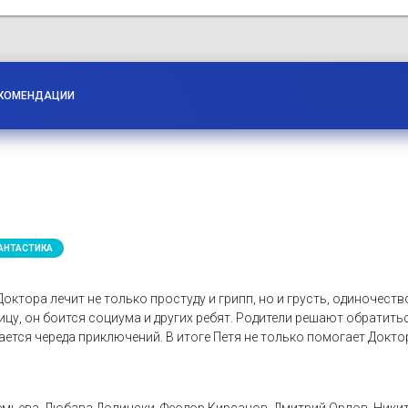
КОМЕНДАЦИИ
АНТАСТИКА
тора лечит не только простуду и грипп, но и грусть, одиночеств
ицу, он боится социума и других ребят. Родители решают обратить
тся череда приключений. В итоге Петя не только помогает Доктору
мьева, Любава Долински, Феодор Кирсанов, Дмитрий Орлов, Никит