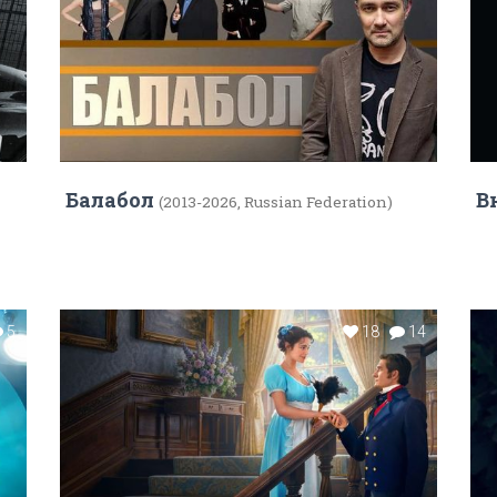
Балабол
В
(2013-2026, Russian Federation)
5
18
14