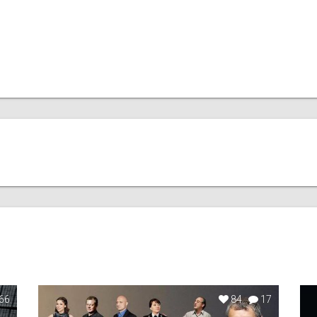
66
84
17