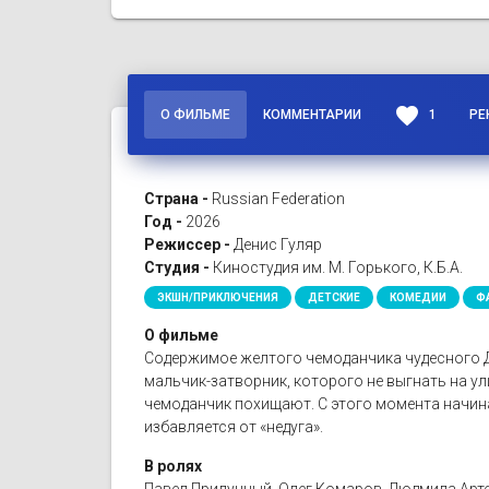
favorite
О ФИЛЬМЕ
КОММЕНТАРИИ
1
РЕ
Страна -
Russian Federation
Год -
2026
Режиссер -
Денис Гуляр
Студия -
Киностудия им. М. Горького, К.Б.А.
ЭКШН/ПРИКЛЮЧЕНИЯ
ДЕТСКИЕ
КОМЕДИИ
Ф
О фильме
Содержимое желтого чемоданчика чудесного Док
мальчик-затворник, которого не выгнать на ул
чемоданчик похищают. С этого момента начинае
избавляется от «недуга».
В ролях
Павел Прилучный, Олег Комаров, Людмила Арте