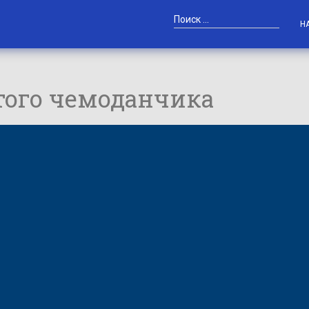
Н
ого чемоданчика