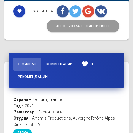
Поделиться
favorite
ИСПОЛЬЗОВАТЬ СТАРЫЙ ПЛЕЕР
favorite
О ФИЛЬМЕ
КОММЕНТАРИИ
3
РЕКОМЕНДАЦИИ
Страна -
Belgium, France
Год -
2021
Режиссер -
Карин Тардьё
Студия -
Artémis Productions, Auvergne Rhône-Alpes
Cinéma, BE TV
ДРАМА