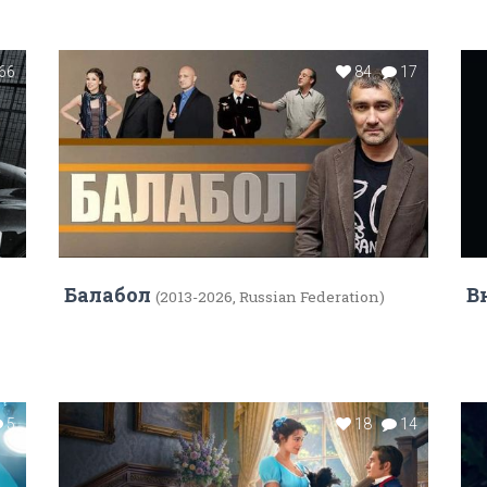
66
84
17
Балабол
В
(2013-2026, Russian Federation)
5
18
14