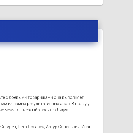
есте с боевыми товарищами она выполняет
им из самых результативных асов. В полку у
е меняют твёрдый характер Лидии.
й Гирев, Пётр Логачёв, Артур Сопельник, Иван