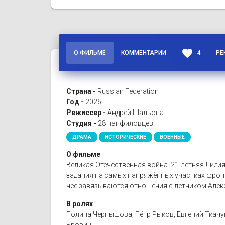
favorite
О ФИЛЬМЕ
КОММЕНТАРИИ
4
РЕ
Страна -
Russian Federation
Год -
2026
Режиссер -
Андрей Шальопа
Студия -
28 панфиловцев
ДРАМА
ИСТОРИЧЕСКИЕ
ВОЕННЫЕ
О фильме
Великая Отечественная война. 21-летняя Лиди
задания на самых напряжённых участках фронт
неё завязываются отношения с лётчиком Алекс
В ролях
Полина Чернышова, Пётр Рыков, Евгений Ткачук
Бровин