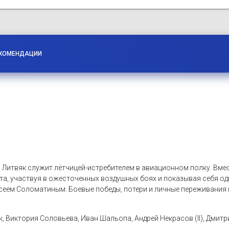
КОМЕНДАЦИИ
я Литвяк служит лётчицей-истребителем в авиационном полку. Вм
а, участвуя в ожесточенных воздушных боях и показывая себя одн
еем Соломатиным. Боевые победы, потери и личные переживания н
, Виктория Соловьева, Иван Шальопа, Андрей Некрасов (II), Дмитри