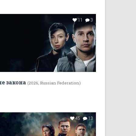
11
3
не закона
(2026, Russian Federation)
45
13