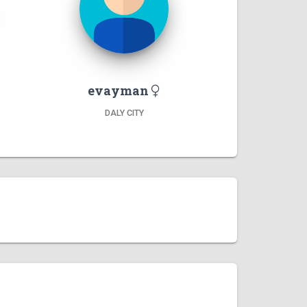
evayman
DALY CITY