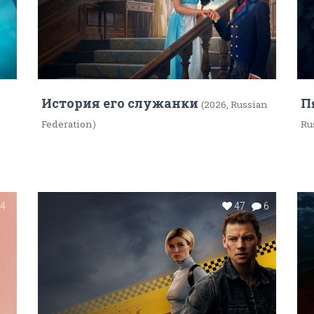
История его служанки
П
(2026, Russian
Federation)
Ru
4
47
6