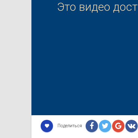
Это видео дос
Поделиться
favorite