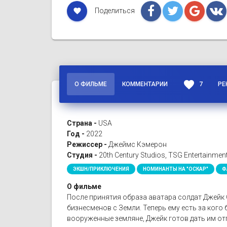
Поделиться
favorite
favorite
О ФИЛЬМЕ
КОММЕНТАРИИ
7
РЕ
Страна -
USA
Год -
2022
Режиссер -
Джеймс Кэмерон
Студия -
20th Century Studios, TSG Entertainment
ЭКШН/ПРИКЛЮЧЕНИЯ
НОМИНАНТЫ НА "ОСКАР"
Ф
О фильме
После принятия образа аватара солдат Джейк 
бизнесменов с Земли. Теперь ему есть за ког
вооруженные земляне, Джейк готов дать им от