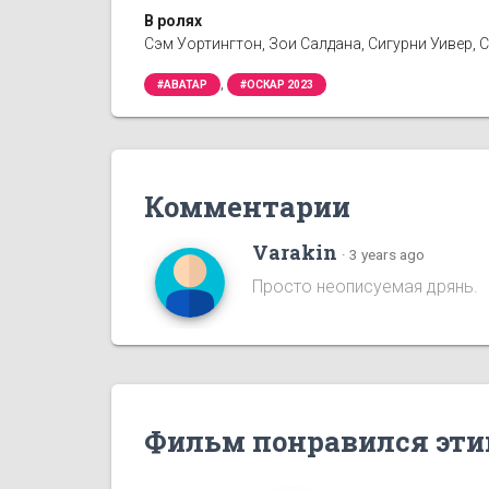
В ролях
Сэм Уортингтон, Зои Салдана, Сигурни Уивер, С
,
#АВАТАР
#ОСКАР 2023
Комментарии
Varakin
·
3 years ago
Просто неописуемая дрянь.
Фильм понравился эти