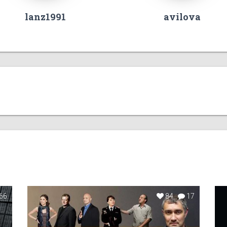
lanz1991
avilova
66
84
17