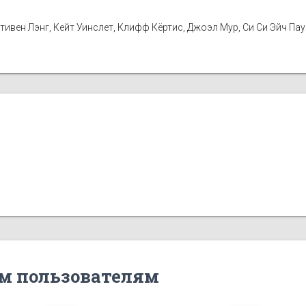
тивен Лэнг, Кейт Уинслет, Клифф Кёртис, Джоэл Мур, Си Си Эйч Пау
м пользователям