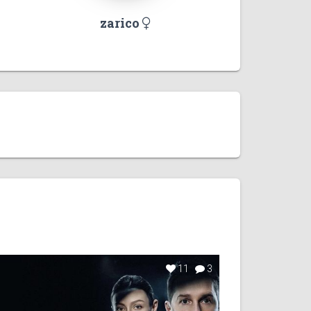
zarico
11
3