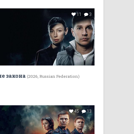
11
3
не закона
(2026, Russian Federation)
45
13