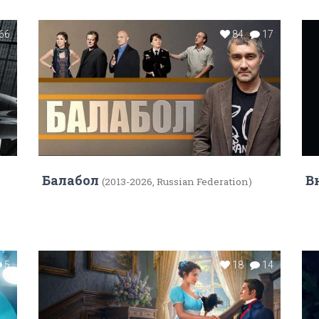
66
84
17
Балабол
В
(2013-2026, Russian Federation)
5
18
14