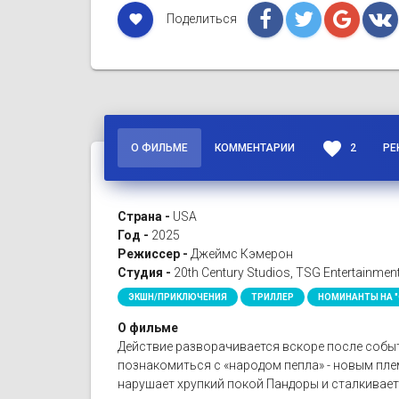
Поделиться
favorite
favorite
О ФИЛЬМЕ
КОММЕНТАРИИ
2
РЕ
Страна -
USA
Год -
2025
Режиссер -
Джеймс Кэмерон
Студия -
20th Century Studios, TSG Entertainment
ЭКШН/ПРИКЛЮЧЕНИЯ
ТРИЛЛЕР
НОМИНАНТЫ НА "
О фильме
Действие разворачивается вскоре после событ
познакомиться с «народом пепла» - новым плем
нарушает хрупкий покой Пандоры и сталкивае