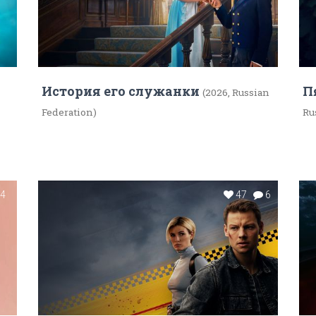
История его служанки
П
(2026, Russian
Federation)
Ru
4
47
6