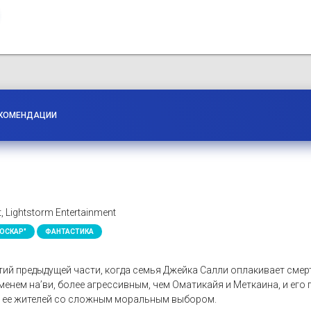
КОМЕНДАЦИИ
, Lightstorm Entertainment
ОСКАР"
ФАНТАСТИКА
ий предыдущей части, когда семья Джейка Салли оплакивает смер
енем на’ви, более агрессивным, чем Оматикайя и Меткаина, и его
т ее жителей со сложным моральным выбором.