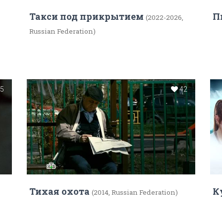
Такси под прикрытием
П
(2022-2026,
Russian Federation)
25
42
Тихая охота
К
(2014, Russian Federation)