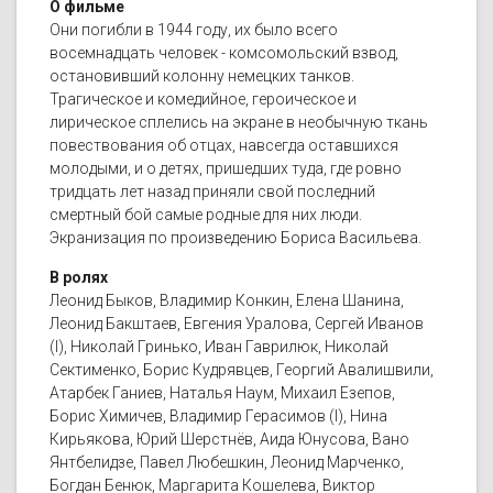
О фильме
Они погибли в 1944 году, их было всего
восемнадцать человек - комсомольский взвод,
остановивший колонну немецких танков.
Трагическое и комедийное, героическое и
лирическое сплелись на экране в необычную ткань
повествования об отцах, навсегда оставшихся
молодыми, и о детях, пришедших туда, где ровно
тридцать лет назад приняли свой последний
смертный бой самые родные для них люди.
Экранизация по произведению Бориса Васильева.
В ролях
Леонид Быков, Владимир Конкин, Елена Шанина,
Леонид Бакштаев, Евгения Уралова, Сергей Иванов
(I), Николай Гринько, Иван Гаврилюк, Николай
Сектименко, Борис Кудрявцев, Георгий Авалишвили,
Атарбек Ганиев, Наталья Наум, Михаил Езепов,
Борис Химичев, Владимир Герасимов (I), Нина
Кирьякова, Юрий Шерстнёв, Аида Юнусова, Вано
Янтбелидзе, Павел Любешкин, Леонид Марченко,
Богдан Бенюк, Маргарита Кошелева, Виктор