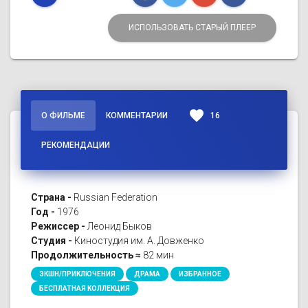
ИСПОЛЬЗОВАТЬ СТАРЫЙ ПЛЕЕР
favorite
О ФИЛЬМЕ
КОММЕНТАРИИ
16
РЕКОМЕНДАЦИИ
Страна -
Russian Federation
Год -
1976
Режиссер -
Леонид Быков
Студия -
Киностудия им. А. Довженко
Продолжительность ≈
82 мин
ЭКШН/ПРИКЛЮЧЕНИЯ
ДРАМА
ИЗБРАННОЕ
БЕСПЛАТНАЯ КОЛЛЕКЦИЯ