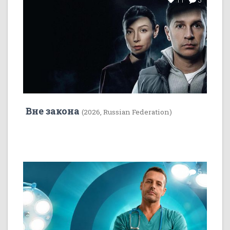
11
3
Вне закона
(2026, Russian Federation)
7
5